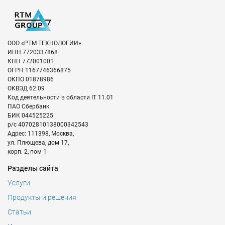
ООО «РТМ ТЕХНОЛОГИИ»
ИНН
7720337868
КПП
772001001
ОГРН
1167746366875
ОКПО
01878986
ОКВЭД
62.09
Код деятельности в области IT
11.01
ПАО Сбербанк
БИК
044525225
р/с
40702810138000342543
Адрес:
111398
,
Москва
,
ул. Плющева, дом 17,
корп. 2, пом 1
Разделы сайта
Услуги
Продукты и решения
Статьи