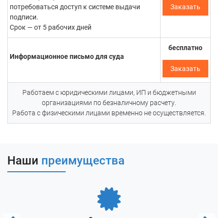
подписи.
потребоваться доступ к системе выдачи
Заказать
подписи.
В случае с
простой электронной подписью
, документ должен
Срок — от 5 рабочих дней
соответствовать требованиям, выдвинутым в статье 9
Федерального закона № 63-ФЗ. В тексте ниже приведем
бесплатно
условия, при соблюдении которых электронный документ
Информационное письмо для суда
считается подписанным простой электронной подписью:
Заказать
Работаем с юридическими лицами, ИП и бюджетными
организациями по безналичному расчету.
Работа с физическими лицами временно не осуществляется.
Наши
преимущества