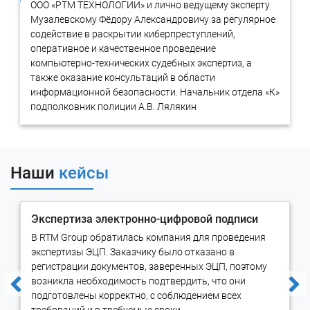
ООО «РТМ ТЕХНОЛОГИИ» и лично ведущему эксперту
Музалевскому Фёдору Александровичу за регулярное
Нужна консультация?
содействие в раскрытии киберпреступлений,
оперативное и качественное проведение
компьютерно-технических судебных экспертиз, а
Задать вопрос
также оказание консультаций в области
информационной безопасности. Начальник отдела «К»
подполковник полиции А.В. Лялякин
Каков порядок проведения
экспертизы электронной подписи?
Наши
кейсы
Производство экспертизы электронной цифровой подписи
осуществляется в том же порядке, что и любой другой вид
экспертизы (не зависимо от объекта исследования).
Экспертизу ЭЦП
можно провести как внесудебное
Экспертиза электронно-цифровой подписи
исследование, досудебную и назначенную судом экспертизу, а
В RTM Group обратилась компания для проведения
так же на основании договора с частным или юридическим
экспертизы ЭЦП. Заказчику было отказано в
лицом.
регистрации документов, заверенных ЭЦП, поэтому
Подробнее о различных видах экспертиз можно узнать в
возникла необходимость подтвердить, что они
нашей статье:
«Классификация судебных экспертиз»
.
подготовлены корректно, с соблюдением всех
требований и в требуемые сроки.