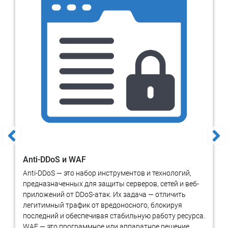
бухгалтерских и множества экономических операций на
электронный документооборот
.
Экспертиза электронной цифровой подписи использует
хеширование для дешифровки и сверки результатов хеш-
функций, различия которых свидетельствуют о нарушении
целостности документа и обращается в реестр выдавшей
сертификат ключа электронной подписи организации для
исследования его подлинности.
Электронная цифровая подпись
служит для идентификации
человека, заверившего документ. В сущности, это алгоритм
шифрования, обеспечивающий набор функций секретности,
обеспечении целостности документа и идентификации
авторства, не допускающего отрицания лицом, подписавшим
электронный документ. Цифровая подпись является сильным
Anti-DDoS и WAF
инструментом информационной безопасности в области
Anti-DDoS — это набор инструментов и технологий,
обмена данными.
предназначенных для защиты серверов, сетей и веб-
приложений от DDoS-атак. Их задача — отличить
Система электронных цифровых подписей зачастую
легитимный трафик от вредоносного, блокируя
подвергается атакам в области интересов экономических
последний и обеспечивая стабильную работу ресурса.
преступников. Экспертиза электронной подписи призвана
WAF — это программное или аппаратное решение,
пресекать любые сомнения в нарушении безопасности и