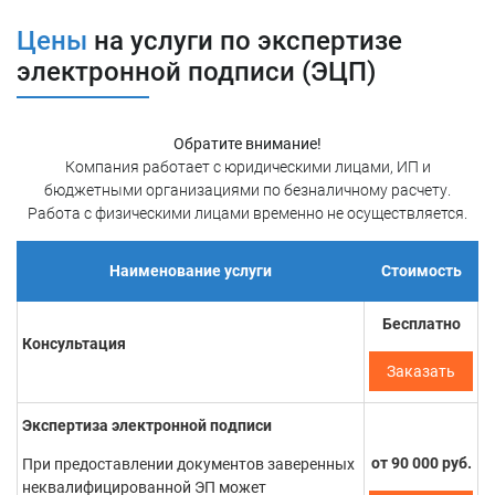
квалифицированном сертификате;
Для создания и проверки электронной подписи
Цены
на услуги по экспертизе
используются средства электронной подписи, имеющие
электронной подписи (ЭЦП)
подтверждение соответствия требованиям,
установленным в соответствии с Федеральным законом
№ 63-ФЗ.
Обратите внимание!
Информация в электронном виде, подписанная
Компания работает с юридическими лицами, ИП и
квалифицированной электронной подписью,
признается
бюджетными организациями по безналичному расчету.
электронным документом, равнозначным документу на
Работа с физическими лицами временно не осуществляется.
бумажном носителе, подписанному собственноручной
подписью
. Такой документ, согласно законодательству
Наименование услуги
Стоимость
Российской Федерации, может применяться в любых
правоотношениях, кроме случаев, в которых федеральными
законами или принимаемыми в соответствии с ними
Бесплатно
нормативными правовыми актами установлено требование о
Консультация
необходимости составления документа исключительно на
Заказать
бумажном носителе.
Экспертиза электронной подписи
Документы и информация в электронном виде, подписанная
неквалифицированной электронной цифровой подписью,
от
90 000
руб.
При предоставлении документов заверенных
должны предусматривать порядок проверки вышеуказанной
неквалифицированной ЭП может