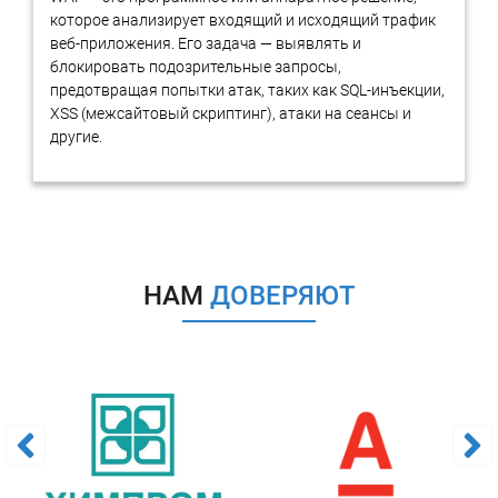
которое анализирует входящий и исходящий трафик
целостности электронного документооборота.
веб-приложения. Его задача — выявлять и
Почему RTM Group?
блокировать подозрительные запросы,
предотвращая попытки атак, таких как SQL-инъекции,
XSS (межсайтовый скриптинг), атаки на сеансы и
Наши эксперты обладают большим опытом проведения
другие.
компьютерно-технических экспертиз.
В активе RTM Group десятки успешно проведенных экспертиз
электронной подписи в гражданских и уголовных делах.
Мы обладаем лицензиями:
Лицензия ФСТЭК России на деятельность по технической
защите конфиденциальной информации
НАМ
ДОВЕРЯЮТ
Лицензия ФСТЭК России на деятельность по разработке
и производству средств защиты конфиденциальной
информации
Лицензия ФСБ России на работу со средствами
криптозащиты