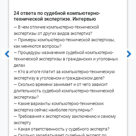
Широкая география работы и
присутствия
24 ответа по судебной компьютерно-
технической экспертизе. Интервью
Мы осуществляем экспертизу электронной подписи в
— В чем отличие компьютерно-технической
Владивостоке
,
Волгограде
,
Воронеже
,
Екатеринбурге
,
Казани
,
экспертизы от других видов экспертиз?
Краснодаре
,
Красноярске
,
Липецке
,
Москве
,
Нижнем
— Примеры компьютерно-технической экспертизы,
Новгороде
,
Новосибирске
,
Омске
,
Оренбурге
,
Перми
,
Ростове-
как меняются вопросы?
на-Дону
,
Рязани
,
Самаре
,
Санкт-Петербурге
,
Томске
,
Тюмени
,
— Процедуры назначения судебной компьютерно-
Уфе
,
Хабаровске
,
Челябинске
и других городах России
технической экспертизы в гражданских и уголовных
делах
— Кто в итоге платит за компьютерно-техническую
экспертизу в уголовном и гражданском деле?
— Сколько времени занимает и от чего зависит
длительность судебной компьютерно-технической
экспертизы?
— Какие варианты компьютерно-технических
экспертиз сейчас наиболее популярны?
— Требования к экспертному заключению и самому
эксперту
— Какая ответственность у судебного эксперта?
— Сколько зарабатывает судебный эксперт по