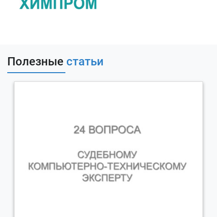
Полезные
статьи
Заказать услуги по экспертизе
электронной подписи (ЭЦП)
Для уточнения стоимости и сроков звоните или пишите
нам:
Тел:
8 800 201-20-70
(Звонок по России бесплатный)
email:
info@rtmtech.ru
Заказать