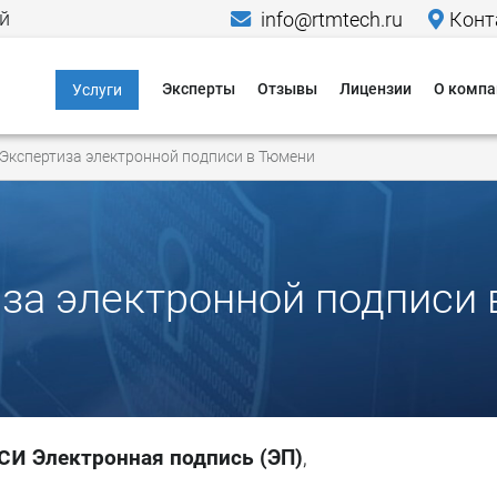
й
info@rtmtech.ru
Конт
Эксперты
Отзывы
Лицензии
О компа
Услуги
Информационная
Меропр
Экспертиза электронной подписи в Тюмени
безопасность
Исследо
Компьютерно-
Новости
технические
экспертизы
Пресса о
за электронной подписи
Юридические услуги в
Кейсы
области IT и ИБ
Гаранти
Критическая
информационная
Способы
инфраструктура
си
Способы
Электронная подпись (ЭП)
,
Персональные
данные