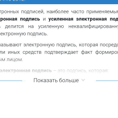
тронных подписей, наиболее часто применяемы
тронная подпись
и
усиленная электронная по
сь делится на усиленную неквалифицирован
ектронную подпись.
азывают электронную подпись, которая посред
или иных средств подтверждает факт формиро
ым лицом.
электронная подпись
– это подпись, которая:
Показать больше
иптографического преобразования информа
онной подписи;
подписавшее электронный документ;
внесения изменений в электронный документ 