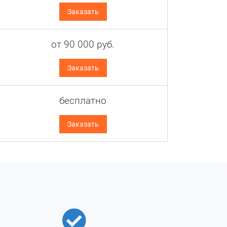
Заказать
анной
верки
от
90 000
руб.
Заказать
овать
 ниже
бесплатно
ается
Заказать