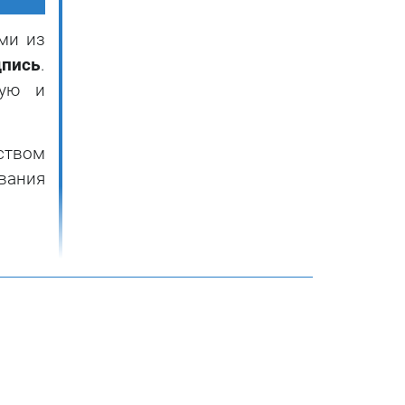
ми из
дпись
.
ную и
ством
вания
ции с
после