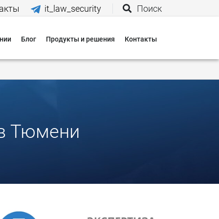
акты
it_law_security
Поиск
нии
Блог
Продукты и решения
Контакты
иятия
вания
 нас
 в Тюмени
и
 оплаты
 доставки