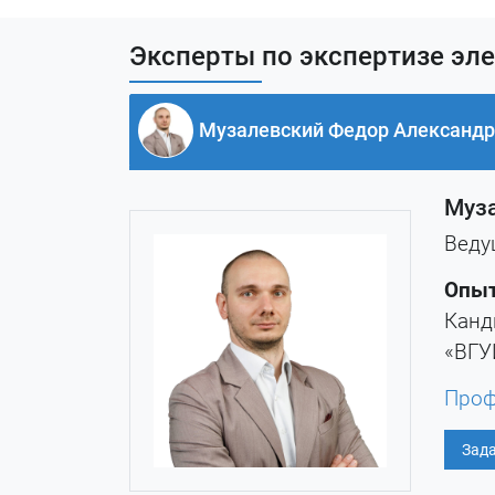
Эксперты по экспертизе эл
Музалевский Федор Александ
Муз
Веду
Опыт
Канд
«ВГУ
Проф
Зада