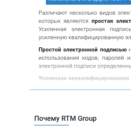
Различают несколько видов элек
которых являются
простая элек
Усиленная электронная подпи
усиленную квалифицированную эл
Простой электронной подписью
н
использования кодов, паролей 
электронной подписи определенн
Усиленная неквалифицированная 
получена в результате кр
использованием ключа электр
позволяет определить лицо, 
позволяет обнаружить факт 
Почему RTM Group
момента его подписания;