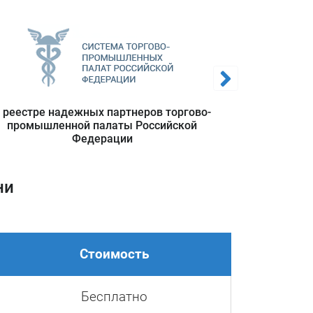
тично
льные
е;
 реестре надежных партнеров торгово-
Полноп
онной
промышленной палаты Российской
польз
ным в
Федерации
информацио
ни
онной
ту на
мент,
любых
Стоимость
и или
влено
Бесплатно
ажном