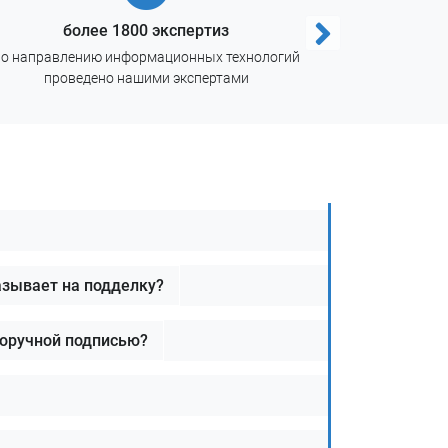
более 1800 экспертиз
по направлению информационных технологий
дип
проведено нашими экспертами
азывает на подделку?
норучной подписью?