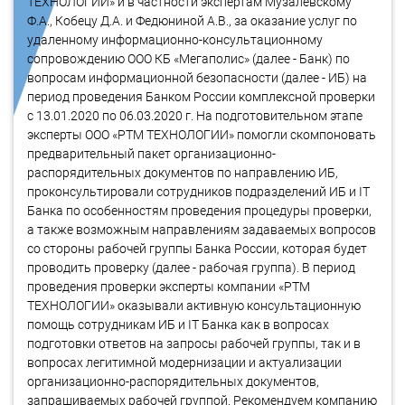
ТЕХНОЛОГИИ» и в частности экспертам Музалевскому
Ф.А., Кобецу Д.А. и Федюниной А.В., за оказание услуг по
удаленному информационно-консультационному
сопровождению ООО КБ «Мегаполис» (далее - Банк) по
вопросам информационной безопасности (далее - ИБ) на
период проведения Банком России комплексной проверки
с 13.01.2020 по 06.03.2020 г. На подготовительном этапе
эксперты ООО «РТМ ТЕХНОЛОГИИ» помогли скомпоновать
предварительный пакет организационно-
распорядительных документов по направлению ИБ,
проконсультировали сотрудников подразделений ИБ и IT
Банка по особенностям проведения процедуры проверки,
а также возможным направлениям задаваемых вопросов
со стороны рабочей группы Банка России, которая будет
проводить проверку (далее - рабочая группа). В период
проведения проверки эксперты компании «РТМ
ТЕХНОЛОГИИ» оказывали активную консультационную
помощь сотрудникам ИБ и IT Банка как в вопросах
подготовки ответов на запросы рабочей группы, так и в
вопросах легитимной модернизации и актуализации
организационно-распорядительных документов,
запрашиваемых рабочей группой. Рекомендуем компанию