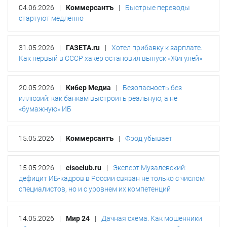
04.06.2026
|
Коммерсантъ
|
Быстрые переводы
стартуют медленно
31.05.2026
|
ГАЗЕТА.ru
|
Хотел прибавку к зарплате.
Как первый в СССР хакер остановил выпуск «Жигулей»
20.05.2026
|
Кибер Медиа
|
Безопасность без
иллюзий: как банкам выстроить реальную, а не
«бумажную» ИБ
15.05.2026
|
Коммерсантъ
|
Фрод убывает
15.05.2026
|
cisoclub.ru
|
Эксперт Музалевский:
дефицит ИБ-кадров в России связан не только с числом
специалистов, но и с уровнем их компетенций
14.05.2026
|
Мир 24
|
Дачная схема. Как мошенники