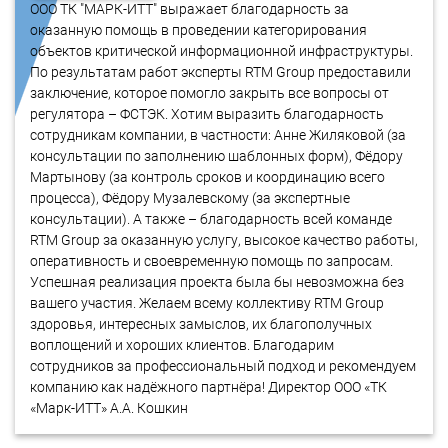
ООО ТК "МАРК-ИТТ" выражает благодарность за
оказанную помощь в проведении категорирования
объектов критической информационной инфраструктуры.
По результатам работ эксперты RTM Group предоставили
заключение, которое помогло закрыть все вопросы от
регулятора – ФСТЭК. Хотим выразить благодарность
сотрудникам компании, в частности: Анне Жиляковой (за
консультации по заполнению шаблонных форм), Фёдору
Мартынову (за контроль сроков и координацию всего
процесса), Фёдору Музалевскому (за экспертные
консультации). А также – благодарность всей команде
RTM Group за оказанную услугу, высокое качество работы,
оперативность и своевременную помощь по запросам.
Успешная реализация проекта была бы невозможна без
вашего участия. Желаем всему коллективу RTM Group
здоровья, интересных замыслов, их благополучных
воплощений и хороших клиентов. Благодарим
сотрудников за профессиональный подход и рекомендуем
компанию как надёжного партнёра! Директор ООО «ТК
«Марк-ИТТ» А.А. Кошкин