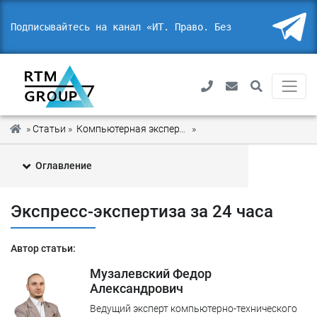
Подписывайтесь на канал «ИТ. Право.
Безопасн
_
»
Статьи
»
Компьютерная экспертиза
»
Экспресс-экспертиза за 2
Оглавление
1
Когда необходима экспресс-экспертиза
Экспресс-экспертиза за 24 часа
2
Срок проведения экспертизы после инцидента
Автор статьи:
3
Пример экспертизы
Музалевский Федор
Александрович
Ведущий эксперт компьютерно-технического