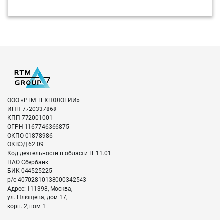
ООО «РТМ ТЕХНОЛОГИИ»
ИНН
7720337868
КПП
772001001
ОГРН
1167746366875
ОКПО
01878986
ОКВЭД
62.09
Код деятельности в области IT
11.01
ПАО Сбербанк
БИК
044525225
р/с
40702810138000342543
Адрес:
111398
,
Москва
,
ул. Плющева, дом 17,
корп. 2, пом 1