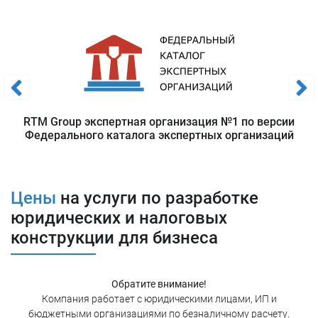
минимум необходимо:
Провести аудит корпоративной структуры;
Провести аудит отчетности и договорной базы;
Провести аудит интеллектуальной собственности;
Провести анализ репутационных рисков;
Провести аудит кадровой политики и т.д.
В связи с этим как при создании бизнеса, так и при
RTM Group экспертная организация №1 по версии
осуществлении деятельности, доверить ведение процедур
Федерального каталога экспертных организаций
анализа рисков и построения грамотных конструкций
профессионалам.
Цены
на услуги по разработке
Услуги в рамках структурирования
юридических и налоговых
бизнеса
конструкции для бизнеса
В рамках оказания услуги «Юридические и налоговые
конструкции для бизнеса» RTM Group предлагает:
Обратите внимание!
Компания работает с юридическими лицами, ИП и
Составление юридических и налоговых
бюджетными организациями по безналичному расчету.