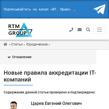
Подписывайтесь на канал «ИТ. Право. Без
»
Статьи
»
Юридические
»
Новые правила аккредитации IT-ко
Оглавление
1
Новые правила аккредитации
Новые правила аккредитации IT-
2
Кто мог пройти аккредитацию по старому порядку?
компаний
Кто может пройти аккредитацию по новому
3
порядку?
Содержание данной статьи проверено и подтверждено:
4
Какие следующие шаги Минцифры?
Царев Евгений Олегович
5
На что обратить внимание