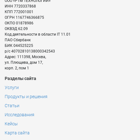
ООО «РТМ ТЕХНОЛОГИИ»
ИНН
7720337868
КПП
772001001
ОГРН
1167746366875
ОКПО
01878986
ОКВЭД
62.09
Код деятельности в области IT
11.01
ПАО Сбербанк
БИК
044525225
р/с
40702810138000342543
Адрес:
111398
,
Москва
,
ул. Плющева, дом 17,
корп. 2, пом 1
Разделы сайта
Услуги
Продукты и решения
Статьи
Исследования
Кейсы
Карта сайта