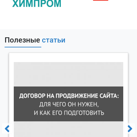
пользователей и других метрик, связанных с
посещаемостью.
Google Search Console
Этот инструмент может быть использован для
анализа статуса индексации веб-сайта, ошибок
Полезные
статьи
сканирования и оптимизации видимости веб-
сайтов.
Яндекс Метрика
Сервис веб-аналитики, с помощью которого можно
получить записи действий пользователя,
отслеживать источники трафика и др.
Яндекс.Вебмастер
Сервис позволяет проводить анализ
индексирования сайта, получить статистику
поискового запроса, отслеживать ссылки и тд.