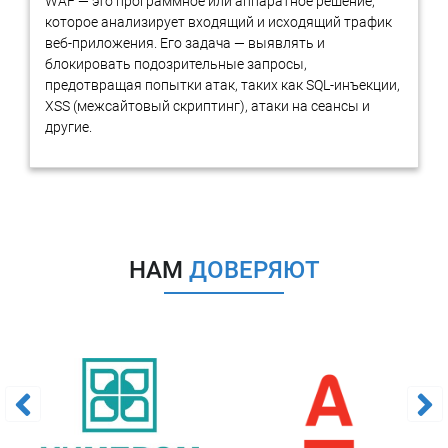
WAF — это программное или аппаратное решение,
Выявление уникального ClientID, а также UserID
которое анализирует входящий и исходящий трафик
(используются для передачи параметров
веб-приложения. Его задача — выявлять и
посетителей и для отслеживания офлайн
блокировать подозрительные запросы,
конверсий)
предотвращая попытки атак, таких как SQL-инъекции,
XSS (межсайтовый скриптинг), атаки на сеансы и
Оформление отчета о проведенном экспертном
другие.
исследовании, оформленном в соответствии с ФЗ № 73
Передача оформленного исследования в виде отчета
заказчику
Основные инструменты для
анализа SEO, которые используют
эксперты
НАМ
ДОВЕРЯЮТ
При производстве экспертизы сервисов веб-аналитики
используются следующие инструменты для анализа SEO:
Google Analytics
Инструмент используется для анализа трафика и
его источников на веб-сайте, поведения