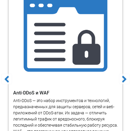
поведение пользователей и т.д.
Этапы проведения экспертизы
сервисов веб-аналитики
Консультация с заказчиком, уточнение всех
обстоятельств, которые могут иметь главенствующее и
доказательственное значение.
Осмотр исследуемого объекта: В зависимости от
конкретной задачи, эксперт запрашивает доступ к
административной части сайта, для просмотра данных,
которые собирает счетчик сервиса веб-аналитики.
Анализ данных в панели сервиса веб-аналитики
включает в себя:
Anti-DDoS и WAF
Исследование конкретных метрик (пол и возраст
Anti-DDoS — это набор инструментов и технологий,
посетителей, географические данные, время
предназначенных для защиты серверов, сетей и веб-
пребывания на сайте, глубина просмотра и тд.)
приложений от DDoS-атак. Их задача — отличить
Поиск сведений о доступе к страницам сайтов
легитимный трафик от вредоносного, блокируя
(браузер, с которого был выполнен переход,
последний и обеспечивая стабильную работу ресурса.
сведения о операционной системе, и устройства)