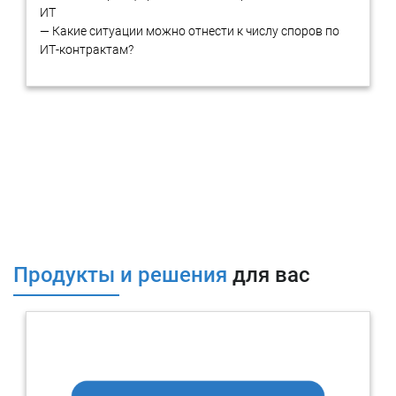
условиям договора?
ИТ
Имеются ли в статистике Яндекс Метрика сведения о
— Какие ситуации можно отнести к числу споров по
доступе к исследуемому сайту пользователя, со
ИТ-контрактам?
следующим ClientID … ? Если да, то с помощью какого
браузера был получен доступ?
Какой из разделов исследуемого сайта имеет
наибольшую конверсию в системе аналитики Яндекс
Метрика?
Объекты исследования сервисов
веб-аналитики
Объектом исследования при производстве экспертизы
сервисов веб-аналитики будет веб-сайт, техническое задание,
представленный договор или всё в совокупности.
Продукты и решения
для вас
Исследование будет направлено на анализ и оценку
работы с использование сервисов веб-аналитики.
В рамках производства
экспертизы
могут быть исследованы
собранные данные, настройки и конфигурации сервисов,