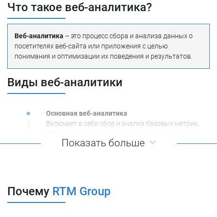
Что такое веб-аналитика?
Веб-аналитика
– это процесс сбора и анализа данных о
посетителях веб-сайта или приложения с целью
понимания и оптимизации их поведения и результатов.
Виды веб-аналитики
Основная веб-аналитика
Включает в себя сбор и анализ базовых метрик.
Это помогает понять общую эффективность веб-
Показать больше
сайта и его привлекательность для посетителя.
Поведенческая аналитика
Фокусируется на анализе поведения посетителей
Почему
RTM Group
на веб-сайте или в приложении.