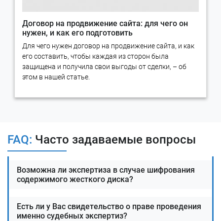
RTM Group – преимущества для Вас
Договор на продвижение сайта: для чего он
нужен, и как его подготовить
Профиль деятельности RTM Group
– проведение
экспертиз по направлению ИТ и кибербезопасности.
Для чего нужен договор на продвижение сайта, и как
Работа
проводится экспертами, обладающими большим
его составить, чтобы каждая из сторон была
опытом проведения оценок соответствия по ГОСТ Р
защищена и получила свои выгоды от сделки, – об
57580 и другим стандартам.
этом в нашей статье.
RTM Group
– экспертная компания, не является
интегратором и не предоставляет аутсорсинговых услуг
– поэтому наши аудиты и проверки не сводятся к
«продаже» дополнительных услуг.
Мы полностью независимая
компания, не
FAQ:
Часто задаваемые вопросы
аффилированная ни с одним брендом или вендором.
Обладаем следующими лицензиями:
Лицензия ФСТЭК России
на деятельность по
Возможна ли экспертиза в случае шифрования
технической защите конфиденциальной
содержимого жесткого диска?
информации;
Лицензия ФСТЭК России
на деятельность по
Есть ли у Вас свидетельство о праве проведения
разработке и производству средств защиты
именно судебных экспертиз?
конфиденциальной информации;