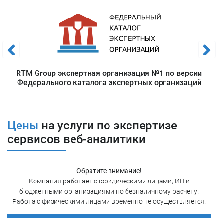
Конверсионная аналитика
Основная задача для этого вида заключается в
изучении процесса преобразования посетителей
сайта в целевые действия.
Социальная аналитика
RTM Group экспертная организация №1 по версии
Анализирует воздействие социальных медиа на
Федерального каталога экспертных организаций
сайт
или приложение. Направлена на изучение
метрики в социальных сетях.
Цены
на услуги по экспертизе
Мобильная аналитика
сервисов веб-аналитики
Направлена на анализ поведения пользователей в
мобильных приложениях.
Обратите внимание!
Зачем нужна веб-аналитика?
Компания работает с юридическими лицами, ИП и
бюджетными организациями по безналичному расчету.
Определение потребностей посетителей и пользователей
Работа с физическими лицами временно не осуществляется.
сайта или приложения