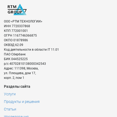
Заказать
ООО «РТМ ТЕХНОЛОГИИ»
ИНН
7720337868
КПП
772001001
ОГРН
1167746366875
ОКПО
01878986
ОКВЭД
62.09
Код деятельности в области IT
11.01
ПАО Сбербанк
БИК
044525225
р/с
40702810138000342543
Адрес:
111398
,
Москва
,
ул. Плющева, дом 17,
корп. 2, пом 1
Разделы сайта
Услуги
Продукты и решения
Статьи
Исследования