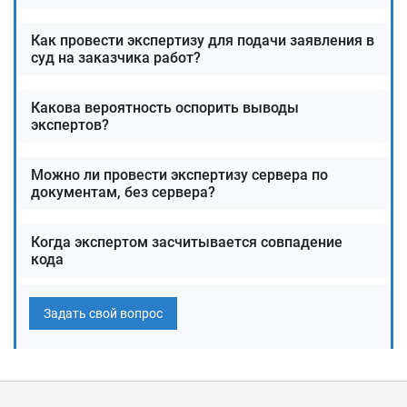
Лицензия ФСБ России
на работу со средствами
криптозащиты.
Как провести экспертизу для подачи заявления в
суд на заказчика работ?
Какова вероятность оспорить выводы
экспертов?
Можно ли провести экспертизу сервера по
документам, без сервера?
Когда экспертом засчитывается совпадение
кода
Заказать услуги по экспертизе
сервисов веб-аналитики
Задать свой вопрос
Для уточнения стоимости и сроков звоните или пишите
нам:
Тел:
8 800 201-20-70
(Звонок по России бесплатный)
email:
info@rtmtech.ru