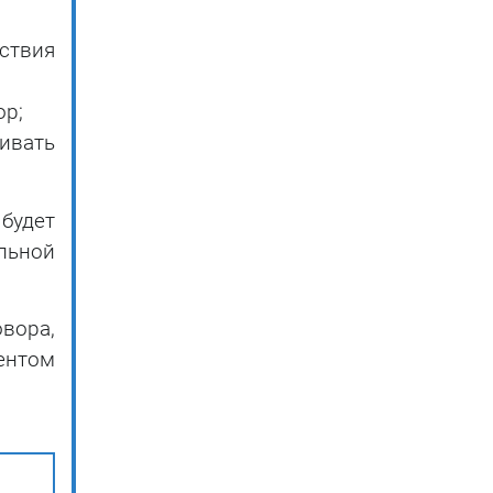
ствия
ор;
чивать
будет
льной
вора,
ентом