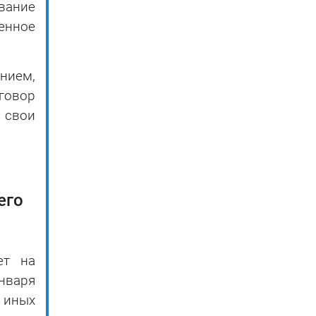
вание
енное
нием,
говор
 свои
его
ет на
января
 иных