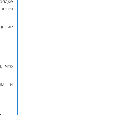
рядке
ается
дение
, что
ным и