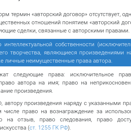
Тестирование на
проникновение
рм термин «авторский договор» отсутствует, од
щественных отношений понятием «авторский дог
ющие сделки, связанные с авторскими правами.
 интеллектуальной собственности (исключител
 его творчества, являющиеся произведениями на
кже личные неимущественные права автора.
ежат следующие права: исключительное пра
 право автора на имя; право на неприкосновен
вание произведения.
Ф, автору произведения наряду с указанными пр
м числе право на вознаграждение за использо
во на отзыв, право следования, право дост
искусства (
ст. 1255 ГК РФ
).