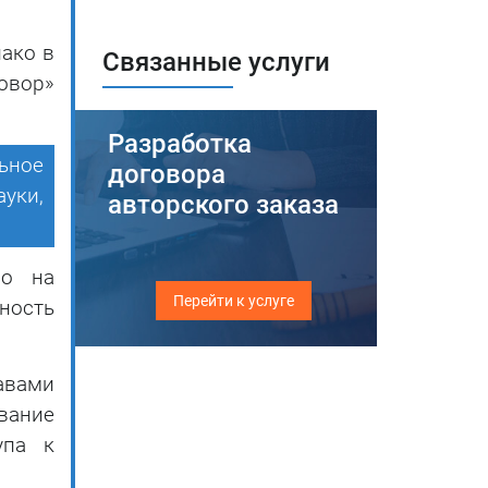
нако в
Связанные услуги
овор»
Разработка
ьное
договора
уки,
авторского заказа
во на
Перейти к услуге
ность
авами
вание
упа к