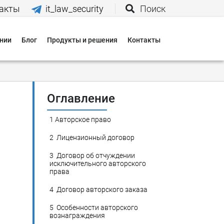
акты
it_law_security
Поиск
нии
Блог
Продукты и решения
Контакты
иятия
вания
Оглавление
1
Авторское право
 нас
2
Лицензионный договор
3
Договор об отчуждении
и
исключительного авторского
права
 оплаты
4
Договор авторского заказа
 доставки
5
Особенности авторского
вознаграждения