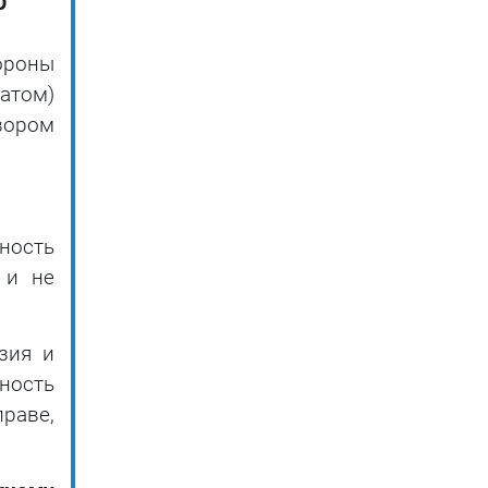
р
ороны
атом)
вором
ность
 и не
зия и
ность
раве,