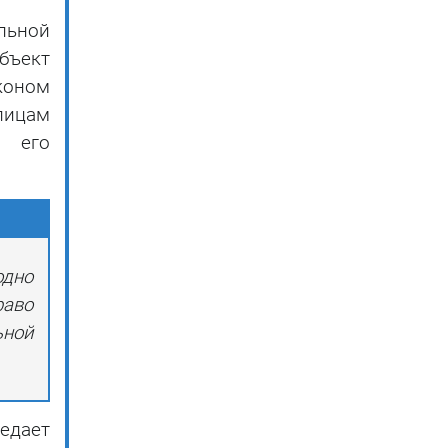
льной
бъект
коном
лицам
ь его
одно
раво
ьной
едает