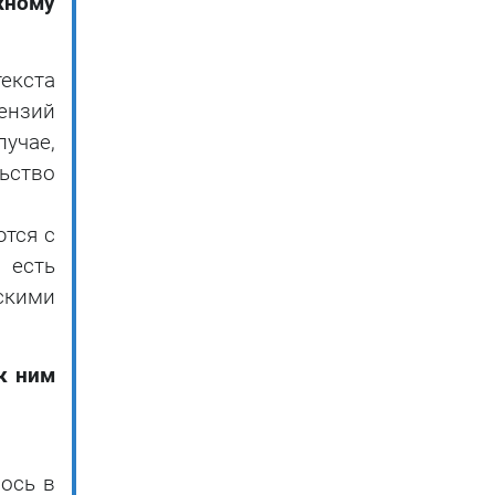
жному
екста
ензий
лучае,
ьство
тся с
 есть
скими
 к ним
лось в