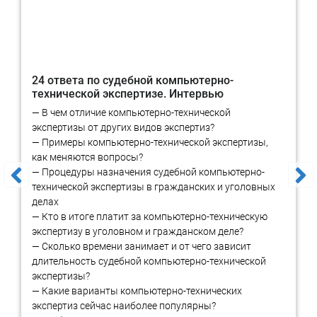
Отечественное регулирование в IT
и пр.
В соответствии со статьей 41 №
73-ФЗ «О государственной
судебно-экспертной деятельности в РФ»
судебная экспертиза
24 ответа по судебной компьютерно-
может производиться не только в государственных судебно-
технической экспертизе. Интервью
экспертных учреждениях, но и в негосударственных
.
Ключевым моментом является поручение производства
— В чем отличие компьютерно-технической
экспертизы лицам, обладающим специальными знаниями.
экспертизы от других видов экспертиз?
Данное положение законодательства является необходимым
— Примеры компьютерно-технической экспертизы,
для эффективной работы судебной системы. Дело в том, что
как меняются вопросы?
государственные судебно-экспертные учреждения не могут
— Процедуры назначения судебной компьютерно-
выполнять весь объем и все многообразие судебных
технической экспертизы в гражданских и уголовных
экспертиз, равно как не могут соответствовать всем
делах
профильным требованиям к подготовке экспертов и обладать
— Кто в итоге платит за компьютерно-техническую
необходимыми статусами и лицензиями. В частности, при
экспертизу в уголовном и гражданском деле?
назначении многих судебных КЭ судом проверяется наличие у
— Сколько времени занимает и от чего зависит
экспертной организации отдельных лицензий, в частности:
длительность судебной компьютерно-технической
экспертизы?
Лицензия ФСТЭК России на деятельность по технической
— Какие варианты компьютерно-технических
защите конфиденциальной информации
экспертиз сейчас наиболее популярны?
Лицензия ФСТЭК России на деятельность по разработке