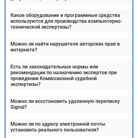
спора;
Какое оборудование и программные средства
используются для производства компьютерно-
Достоверные ответы на все поставленные в
технической экспертизы?
рамках экспертизы вопросы.
Можно ли найти нарушителя авторских прав в
интернете?
Нужна консультация?
Есть ли законодательные нормы или
рекомендации по назначению экспертов при
Задать вопрос
проведении Комиссионной судебной
экспертизы?
Что исследует?
Можно ли восстановить удаленную переписку
Signal?
Предметом при проведении профессиональной компьютерной
экспертизы выступают разные аппаратные (технические) или
информационные объекты:
Можно ли по адресу электронной почты
установить реального пользователя?
Системные блоки ПК