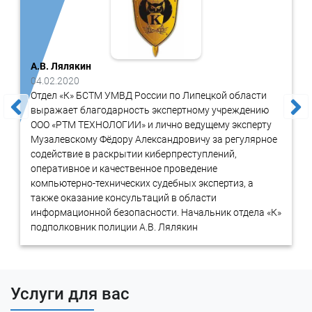
Виды
А.В. Лялякин
Компьютерная экспертиза представлена несколькими видами
04.02.2020
исследования технических средств и ПО:
Отдел «К» БСТМ УМВД России по Липецкой области
выражает благодарность экспертному учреждению
ООО «РТМ ТЕХНОЛОГИИ» и лично ведущему эксперту
Аппаратная
Музалевскому Фёдору Александровичу за регулярное
содействие в раскрытии киберпреступлений,
оперативное и качественное проведение
Программная
компьютерно-технических судебных экспертиз, а
также оказание консультаций в области
информационной безопасности. Начальник отдела «К»
Информационная
подполковник полиции А.В. Лялякин
Сетевая
Услуги для вас
Все типы оценки проводятся на основании четко
проработанной тактики. Используются действенные методики.