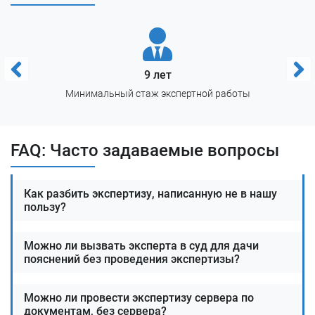
любой инстанции признает наше заключение
некачественным, вернём вам двойную сумму стоимости
услуг.
Б
9 лет
Минимальный стаж экспертной работы
Что получает заказчик:
Экспертное заключение, подготовленное в
FAQ: Часто задаваемые вопросы
полном соответствии с 73-ФЗ от
профессионалов с многолетним стажем;
Как разбить экспертизу, написанную не в нашу
пользу?
Доказательство, отвечающее всем
требованиям для принятия судом любой
инстанции;
Можно ли вызвать эксперта в суд для дачи
пояснений без проведения экспертизы?
Убедительное обоснование позиции в
Можно ли провести экспертизу сервера по
судебном и досудебном порядке разрешения
документам, без сервера?