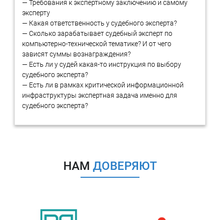
— Требования к экспертному заключению и самому
и производству средств защиты конфиденциальной
эксперту
информации
— Какая ответственность у судебного эксперта?
Лицензия ФСБ России на работу со средствами
— Сколько зарабатывает судебный эксперт по
криптозащиты
компьютерно-технической тематике? И от чего
зависят суммы вознаграждения?
— Есть ли у судей какая-то инструкция по выбору
судебного эксперта?
— Есть ли в рамках критической информационной
инфраструктуры экспертная задача именно для
судебного эксперта?
Наша экспертная организация
обладает
всеми указанными
НАМ
ДОВЕРЯЮТ
лицензиями.
Заказать компьютерно-
техническую экспертизу