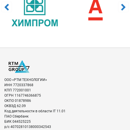
Для уточнения стоимости и сроков звоните или пишите
нам:
Тел:
8 800 201-20-70
(Звонок по России бесплатный)
email:
info@rtmtech.ru
Заказать
Широкая география работы и
присутствия
ООО «РТМ ТЕХНОЛОГИИ»
ИНН
7720337868
Мы осуществляем компьютерно-техническую экспертизу в
КПП
772001001
Красноярске и других городах России
ОГРН
1167746366875
ОКПО
01878986
ОКВЭД
62.09
Код деятельности в области IT
11.01
ПАО Сбербанк
БИК
044525225
р/с
40702810138000342543