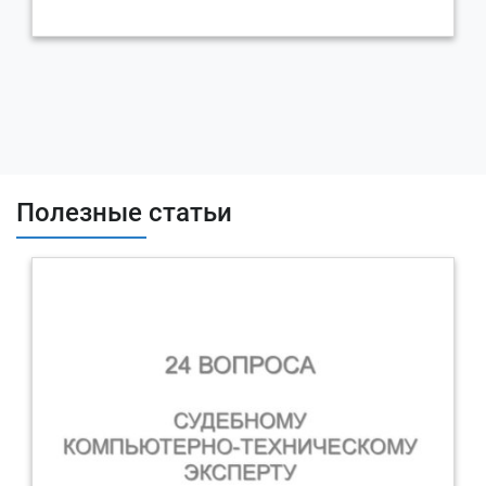
Почему эксперты RTM Group?
Профиль длительности нашей экспертной организации (RTM
TECHNOLOGIES – экспертное подразделение RTM
Group)
сосредоточен в направлении компьютерной
экспертизы
. Наши эксперты обладают большим
подтвержденным опытом проведения судебных экспертиз
(сведения об опыте и подготовке обязательно указываются в
информационном письме для суда). Эксперты RTM Group
Полезные статьи
проходят регулярные обучения, обладают российскими и
международными сертификатами по широкому перечню
значимых для производства компьютерной экспертизы
областей знаний:
Сети и сетевая безопасность
Операционные системы
Прикладное программное обеспечение
Вредоносное ПО (признаки вредоносности)
Системы автоматизации бизнес-процессов (1С, SAP и
пр.)
Системы безопасности
Системы автоматизации производства (АСУ ТП)