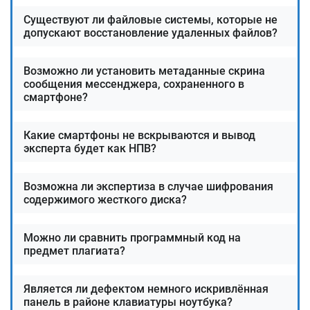
Исходный код
Программное обеспечение
Существуют ли файловые системы, которые не
Сайты и домены
допускают восстановление удаленных файлов?
Портативные компьютеры – нетбуки, ноутбуки или
планшеты
Возможно ли установить метаданные скрина
Комплектующие для компьютера
сообщения мессенджера, сохраненного в
Классификаторы
смартфоне?
Информация, полученная из баз данных
Мультимедиа
Документация, подготовленная с использованием
Какие смартфоны не вскрываются и вывод
эксперта будет как НПВ?
различных устройств
Возможна ли экспертиза в случае шифрования
Задачи
содержимого жесткого диска?
Компьютерная экспертиза проводится в разных случаях –
Можно ли сравнить программный код на
список задач и понятий:
предмет плагиата?
Определение общего назначения системы, особенностей
эксплуатации и параметров на данный период времени.
Является ли дефектом немного искривлённая
Установление зависимости объекта в отношении
панель в районе клавиатуры ноутбука?