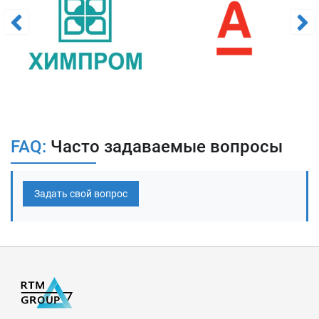
Заказать услуги по разработке
рамочных договоров
Для уточнения стоимости и сроков звоните или пишите
нам:
Тел:
8 800 201-20-70
(Звонок по России бесплатный)
email:
info@rtmtech.ru
FAQ:
Часто задаваемые вопросы
Заказать
Задать свой вопрос