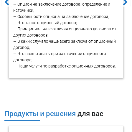
рамочных договоров
— Опцион на заключение договора: определение и
источники;
— Особенности опциона на заключение договора;
Составление рамочного договора необходимо осуществлять с
— Что такое опционный договор;
учетом особенностей бизнеса заказчика, его целей и запросов.
— Принципиальные отличия опционного договора от
Данная правовая конструкция требует комплексной
других договоров;
проработки положений, которые, с одной стороны, будут
— В каких случаях чаще всего заключают опционный
универсальными и общими, а с другой- четко фиксирующими
договор;
условия сотрудничества сторон и организации их взаимной
— Что важно знать при заключении опционного
деятельности. От того, насколько полно будет урегулированы
договора;
условия взаимодействия контрагентов, зависит
— Наши услуги по разработке опционных договоров.
эффективность реализации проектов и взаимоотношения
бизнес-партнеров. Правильно составленный рамочный
договор поможет создать гарантии выполнения достигнутых
договоренностей и компенсации в случае нарушения.
Следует учитывать, что пустой рамочный договор, не имеющий
никакой конкретизации положений, не создает правовых
последствий для сторон.
Продукты и решения
для вас
В рамочном договоре следует определить:
Предмет соглашения;