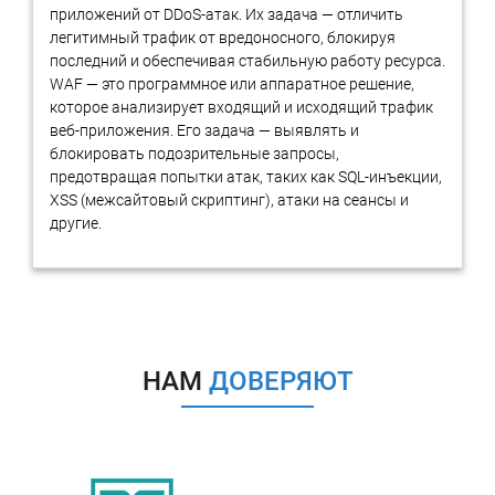
приложений от DDoS-атак. Их задача — отличить
(дополнительное соглашение, приложения к договору,
легитимный трафик от вредоносного, блокируя
спецификация) подразумевает двустороннее
последний и обеспечивая стабильную работу ресурса.
согласование сторонами конкретных условий
WAF — это программное или аппаратное решение,
(например, объем поставляемых товаров);
которое анализирует входящий и исходящий трафик
Оформление односторонних заявок:
одна из сторон
веб-приложения. Его задача — выявлять и
получает право в одностороннем порядке определить
блокировать подозрительные запросы,
отсутствующее в договоре условие: к примеру,
предотвращая попытки атак, таких как SQL-инъекции,
ассортимент продукции;
XSS (межсайтовый скриптинг), атаки на сеансы и
Акцепт заявок:
сторона обязуется акцептовать (принять)
другие.
заявки другой стороны, если зафиксированные в таких
заявках существенные условия укладываются в
очерченные в рамочном договоре пределы.
Останавливаться на конкретной модели следует, исходя из
каждого конкретного случая. Для одних лучшим решением
будет создание максимально быстрой поточной системы
НАМ
ДОВЕРЯЮТ
оформления заявок. Для других же необходимо тщательно
оценить сложившуюся ситуацию и провести переговоры
насчет условий каждой крупной сделки. Все это будет
обговорено юристами
компании RTM Group
, которые помогут
создать оптимальную правовую конструкцию.