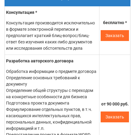
Консультация *
Можно ли менять условия рамочных
бесплатно *
Консультация производится исключительно
договоров после подписания?
в формате электронной переписки и
Особенностью рассматриваемого договора является его
предполагает краткий блиц-вопрос/блиц-
Заказать
направленность на создание общих условий сотрудничества и
ответ без изучения каких-либо документов
организации, которые будут конкретизированы уже в
или исследования обстоятельств дела
основном договоре. Соответственно, условия рамочного
договора не являются окончательными, они могут быть
Разработка авторского договора
дополнены и изменены конкретными договорами. Рамочный
Обработка информации о предмете договора
договор является второстепенным по отношению к основному,
Определение основных требований к
поэтому к договору с открытыми условиями обращаются при
документу
отсутствии урегулирования положения в основных
Определение общей структуры с переходом
соглашениях.
на конкретные особенности для бизнеса
Образец рамочного договора на
Подготовка проекта документа
от
90 000
руб.
оказание услуг и примеры
Формулирование отдельных пунктов, в т.ч.
касающихся интеллектуальных прав,
Заказать
использования в жизни
персональных данных, конфиденциальной
информацией и т.п.
Рамочные договоры
заключаются во многих сферах
Предоставление проекта в формате WORD