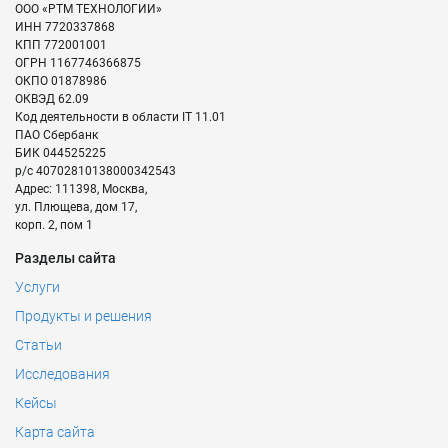
ООО «РТМ ТЕХНОЛОГИИ»
ИНН
7720337868
КПП
772001001
ОГРН
1167746366875
ОКПО
01878986
ОКВЭД
62.09
Код деятельности в области IT
11.01
ПАО Сбербанк
БИК
044525225
р/с
40702810138000342543
Адрес:
111398
,
Москва
,
ул. Плющева, дом 17,
корп. 2, пом 1
Разделы сайта
Услуги
Продукты и решения
Статьи
Исследования
Кейсы
Карта сайта