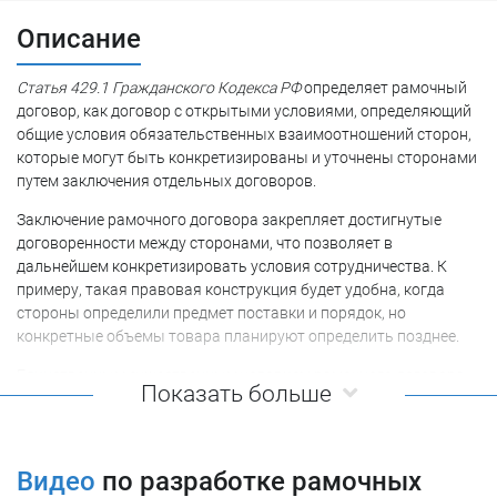
Описание
Статья 429.1 Гражданского Кодекса РФ
определяет рамочный
договор, как договор с открытыми условиями, определяющий
общие условия обязательственных взаимоотношений сторон,
которые могут быть конкретизированы и уточнены сторонами
путем заключения отдельных договоров.
Заключение рамочного договора закрепляет достигнутые
договоренности между сторонами, что позволяет в
дальнейшем конкретизировать условия сотрудничества. К
примеру, такая правовая конструкция будет удобна, когда
стороны определили предмет поставки и порядок, но
конкретные объемы товара планируют определить позднее.
Единственным существенным условием рамочного договора
Показать больше
является предмет, под которым понимается договоренность
сторон о порядке и условиях их взаимодействия в
дальнейшем. Таким образом, рамочный договор отличается
отсутствием строгих требований закона к конкретизации
Видео
по разработке рамочных
положений договора, даже его предмета. Отсутствующие в