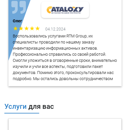
разносторонний опыт во всех направлениях
информационной безопасности различных отраслей;
Большинство специалистов имеют сертификаты
аудиторов от международных стандартов.
Олег
04.12.2024
Мы обладаем лицензиями:
Воспользовались услугами RTM Group, их
Лицензия ФСТЭК России на деятельность по технической
специалисты проводили по нашему заказу
защите конфиденциальной информации
инвентаризацию информационных активов.
Лицензия ФСТЭК России на деятельность по разработке
Профессионально справились со своей работой.
и производству средств защиты конфиденциальной
Смогли уложиться в оговоренные сроки, внимательно
информации
изучили и учли все аспекты, подготовили пакет
Лицензия ФСБ России на работу со средствами
документов. Помимо этого, проконсультировали нас
криптозащиты
подробно. Мы остались довольны сотрудничеством
Услуги
для вас