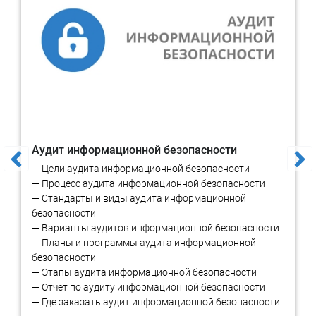
Заказать услуги по защите для
операторов персональных
данных
Для уточнения стоимости и сроков звоните или пишите
нам:
Аудит информационной безопасности
Тел:
8 800 201-20-70
(Звонок по России бесплатный)
— Цели аудита информационной безопасности
email:
info@rtmtech.ru
— Процесс аудита информационной безопасности
— Стандарты и виды аудита информационной
Заказать
безопасности
— Варианты аудитов информационной безопасности
— Планы и программы аудита информационной
безопасности
— Этапы аудита информационной безопасности
— Отчет по аудиту информационной безопасности
— Где заказать аудит информационной безопасности