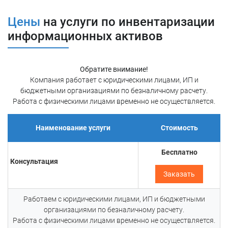
инструментов, таких как сканеры сетевых устройств, а также с
помощью интервью с сотрудниками организации и на основе
Цены
на услуги по инвентаризации
бухгалтерского баланса.
информационных активов
По завершению инвентаризации вы получите
подробный
отчет
, содержащий информацию о всех обнаруженных
информационных активах, их местонахождении в границах
Обратите внимание!
локально вычислительной сети, а также получите
Компания работает с юридическими лицами, ИП и
рекомендации
по обеспечению безопасности и эффективном
бюджетными организациями по безналичному расчету.
управлении данными.
Работа с физическими лицами временно не осуществляется.
Зачем проводить инвентаризацию
Наименование услуги
Стоимость
ИТ-активов
Бесплатно
Консультация
Инвентаризация информационных активов необходима
для обеспечения безопасности данных.
Заказать
Она позволяет эффективно управлять информационными
Работаем с юридическими лицами, ИП и бюджетными
ресурсами организации, оптимизировать их использование и
организациями по безналичному расчету.
снизить риски потери данных.
Работа с физическими лицами временно не осуществляется.