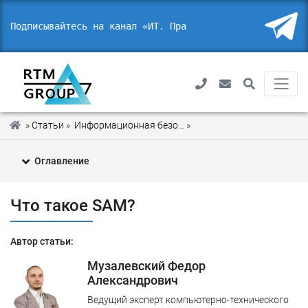
Подписывайтесь на канал «ИТ. Право.
»
Статьи
»
Информационная безопасность
»
Что такое SAM?
Оглавление
1
В чем эффективность методологии SAM?
Что такое SAM?
Каких негативных последствий позволяет избежать
2
применение SAM?
Автор статьи:
3
Применение SAM для отслеживания эффективности ПО
Музалевский Федор
Александрович
Управление активами программного обеспечения повышает
4
эффективность бизнеса
Ведущий эксперт компьютерно-технического