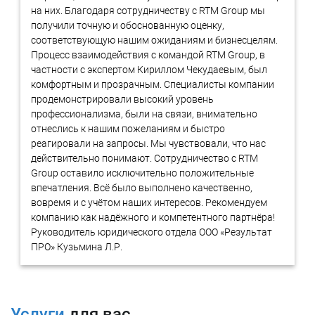
ваши финансово-экономические показатели деятельности.
на них. Благодаря сотрудничеству с RTM Group мы
Программные решения охраняются законом
«О правовой
получили точную и обоснованную оценку,
охране программ для ЭВМ и баз данных»
.
соответствующую нашим ожиданиям и бизнесцелям.
Процесс взаимодействия с командой RTM Group, в
Для оценки программного обеспечения используются
частности с экспертом Кириллом Чекудаевым, был
различные подходы, включая доходный, сравнительный и
комфортным и прозрачным. Специалисты компании
затратный.
продемонстрировали высокий уровень
В каждом случае используются специфические методы, чтобы
профессионализма, были на связи, внимательно
установить стоимость программного решения.
отнеслись к нашим пожеланиям и быстро
реагировали на запросы. Мы чувствовали, что нас
Оценка
изобретения, полезной
действительно понимают. Сотрудничество с RTM
модели, промобразца
Group оставило исключительно положительные
впечатления. Всё было выполнено качественно,
вовремя и с учётом наших интересов. Рекомендуем
Изобретения, полезные модели и промышленные образцы
компанию как надёжного и компетентного партнёра!
являются еще одним типом нематериальных активов. Эти
Руководитель юридического отдела ООО «Результат
активы могут иметь огромную ценность для их владельцев,
ПРО» Кузьмина Л.Р.
поскольку они могут защищать инновации и технологии от
конкуренции. Оценка рыночной стоимости нематериальных
активов поможет вам быть уверенным в своей будущей
прибыли и продумать стратегию реализации продукта.
Услуги
для вас