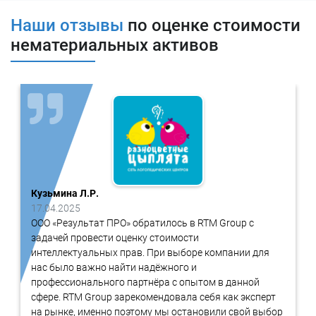
собственности, предоставленное правообладателем другой
компании.
Наши отзывы
по оценке стоимости
нематериальных активов
Ставка роялти
— это плата, которую компания-лицензиат
должна уплачивать правообладателю за использование его
интеллектуальной собственности.
Оценка
программы для ЭВМ, IT-
решения
Одним из наиболее распространенных видов нематериальных
активов являются программы для ЭВМ и IT-решения.
Эти активы представляют собой программное обеспечение,
Кузьмина Л.Р.
разработанное для автоматизации бизнес-процессов,
17.04.2025
повышения эффективности работы сотрудников и улучшения
ООО «Результат ПРО» обратилось в RTM Group с
качества продукции, уникальные программы можно поставить
задачей провести оценку стоимости
на баланс, то есть использовать для увеличения
интеллектуальных прав. При выборе компании для
бухгалтерского баланса, подробнее об этом можно узнать в
нас было важно найти надёжного и
положении об
«Учете нематериальных активов» ПБУ 14/2007
.
профессионального партнёра с опытом в данной
сфере. RTM Group зарекомендовала себя как эксперт
НМА в бухгалтерском балансе могут значительно увеличить
на рынке, именно поэтому мы остановили свой выбор