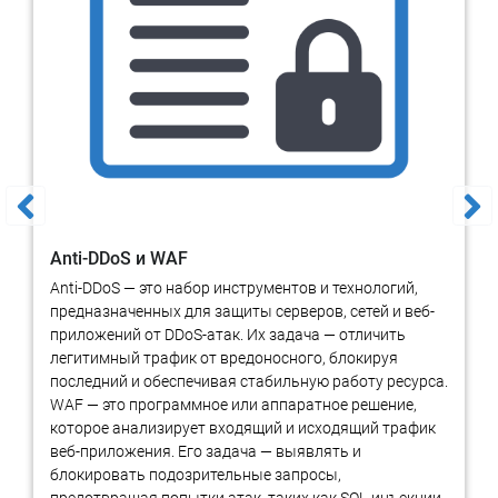
При передаче прав на нематериальные активы, например, при
продаже, покупке или слиянии компаний, необходимо
определить их рыночную стоимость. Это важный шаг также
перед вводом нематериальных активов в эксплуатацию.
Залоговое обеспечение
Нематериальные активы могут быть использованы как
залоговое обеспечение для получения кредита. В этом случае
оценка НМА может использоваться для определения суммы
кредита и стоимости залога.
Anti-DDoS и WAF
Налогообложение
Anti-DDoS — это набор инструментов и технологий,
Для целей налогообложения необходимо определить
предназначенных для защиты серверов, сетей и веб-
стоимость нематериальных активов, чтобы правильно
приложений от DDoS-атак. Их задача — отличить
рассчитать налоговую базу и уплачивать налоги в
легитимный трафик от вредоносного, блокируя
соответствии с требованиями законодательства. Правильный
последний и обеспечивая стабильную работу ресурса.
налоговый учет нематериальных активов очень важен, так как
WAF — это программное или аппаратное решение,
помогает избежать налоговых рисков.
которое анализирует входящий и исходящий трафик
веб-приложения. Его задача — выявлять и
Управленческий учет
блокировать подозрительные запросы,
Оценка НМА может помочь руководству компании принимать