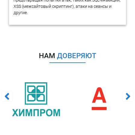
предотвращая попытки атак, таких как SQL-инъекции,
решения, связанные с инвестированием в определенные
XSS (межсайтовый скриптинг), атаки на сеансы и
нематериальные активы, их улучшением или продажей, а
другие.
также помочь при проведении финансовой экспертизы.
Страхование
Оценка нематериальных активов может использоваться для
определения страховой суммы при страховании
нематериальных активов.
НАМ
ДОВЕРЯЮТ
В целом, проведение оценки нематериальных активов
может помочь компании понять стоимость актива и
принять более обоснованные решения в области
инвестирования, управления рисками и финансового
планирования. Важно грамотно подходить к вопросу
соблюдения прав на нематериальные активы, так как в
будущем может произойти отчуждение
нематериального актива.