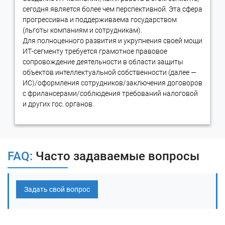
сегодня является более чем перспективной. Эта сфера
позволяет максимизировать потенциальную прибыль от
прогрессивна и поддерживаема государством
интеллектуальной собственности, а также
снизить риски
(льготы компаниям и сотрудникам).
потери репутации.
Для полноценного развития и укрупнения своей мощи
Кроме того, оценка ИС необходима для управления
ИТ-сегменту требуется грамотное правовое
интеллектуальной собственностью компании, в том числе для
сопровождение деятельности в области защиты
разработки стратегии распределения инвестиций, выполнения
объектов интеллектуальной собственности (далее —
мероприятий по защите прав, а также для управления
ИС)/оформления сотрудников/заключения договоров
авторскими правами и патентами.
с фрилансерами/соблюдения требований налоговой
Кому будет полезна услуга оценки
и других гос. органов.
интеллектуальной собственности?
Оценка интеллектуальной собственности (ИС)
необходима
для широкого круга лиц и организаций, которые являются
FAQ:
Часто задаваемые вопросы
собственниками или пользователем интеллектуальной
собственности.
Задать свой вопрос
В первую очередь, оценка ИС важна для компаний,
занимающихся разработкой и производством товаров
и услуг, которые затем продаются на рынке. Ряд