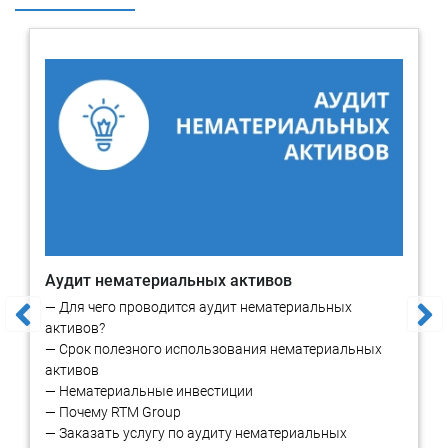
Мы предлагаем следующие услуги:
Оценка интеллектуальной собственности, связанной с
программным обеспечением и технологиями;
Оценка прав на использование программного
обеспечения и технологий;
Оценка интеллектуальной собственности, связанной с
защитой компьютерных программ;
Оценка технологий, используемых в производственных
процессах IT-компаний;
Анализ и оценка документации на интеллектуальную
собственность IT-компаний;
Консультирование в области интеллектуальной
собственности и прав на интеллектуальную
Аудит нематериальных активов
собственность.
— Для чего проводится аудит нематериальных
активов?
Мы уверены в своих профессиональных способностях,
— Срок полезного использования нематериальных
которые позволят нам предоставить вам качественные
активов
услуги в сфере оценки интеллектуальной собственности IT-
— Нематериальные инвестиции
компаний. Оценка интеллектуальной собственности
— Почему RTM Group
позволит вашей компании определить защищенность ИС,
— Заказать услугу по аудиту нематериальных
выработать стратегии защиты и получения доходов в