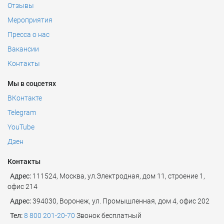
любых вопросах, связанных с оценкой НМА.
Отзывы
Профиль деятельности RTM Group – проведение
Мероприятия
экспертиз по направлению ИТ и кибербезопасности
Пресса о нас
Вопросы правомерности той или иной деятельности —
Вакансии
неотъемлемая часть работы юристов RTM Group
Мы обладаем лицензиями:
Контакты
Лицензия ФСТЭК России на деятельность по
технической защите конфиденциальной
Мы в соцсетях
информации
ВКонтакте
Лицензия ФСТЭК России на деятельность по
Telegram
разработке и производству средств защиты
конфиденциальной информации
YouTube
Лицензия ФСБ России на работу со средствами
Дзен
криптозащиты
Контакты
Адрес:
111524
,
Москва
,
ул.Электродная, дом 11, строение 1,
офис 214
Адрес:
394030, Воронеж, ул. Промышленная, дом 4, офис 202
Тел:
8 800 201-20-70
Звонок бесплатный