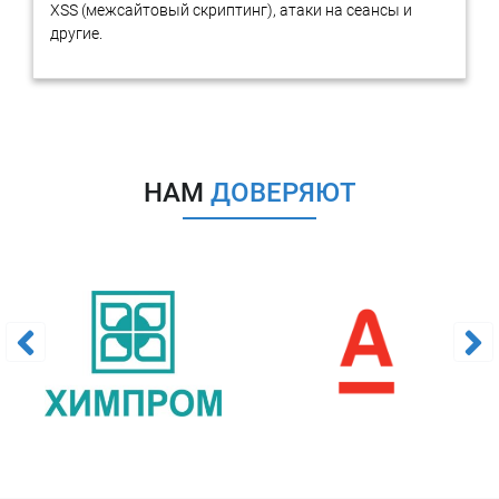
ИС.
XSS (межсайтовый скриптинг), атаки на сеансы и
Оценка интеллектуальной собственности может
другие.
осуществляться с помощью
сравнительного, затратного и
доходного подходов.
Сравнительный подход основывается на анализе сделок
на рынке по схожим ситуациям и позволяет оценить
текущую стоимость. Затратный подход заключается в том,
НАМ
ДОВЕРЯЮТ
что цена за использование ИС равна стоимости затрат на
её создание. Доходный подход основан на анализе
будущих доходов, которые могут достигаться от
использования интеллектуальной собственности.
Для лучшей оценки ИС необходимо учитывать множество
факторов, включая
риски и потенциальную прибыль
.
Необходимо также принимать во внимание то, насколько
ценными для других компаний могут быть ИС или продукты с
её использованием. Исследование состояния рынка может
предоставить дополнительную информацию о потребности в
ИС и потенциальных доходах, которые может принести её
использование. Все эти факторы должны быть учтены при