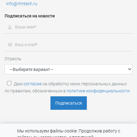
info@rtmtech.ru
Подписаться на новости
Заказать услуги по оценке
интеллектуальной
собственности
Отрасль
Для уточнения стоимости и сроков звоните или пишите
нам:
Тел:
8 800 201-20-70
(Звонок по России бесплатный)
Даю
согласие
на обработку моих персональных данных
email:
info@rtmtech.ru
по правилам, обозначенным в
политике конфиденциальности
.
Заказать
RTM Group (RTM TECHNOLOGIES) © 2026 |
Политика обработки
Мы используем файлы cookie. Продолжив работу с
и конфиденциальности персональных данных