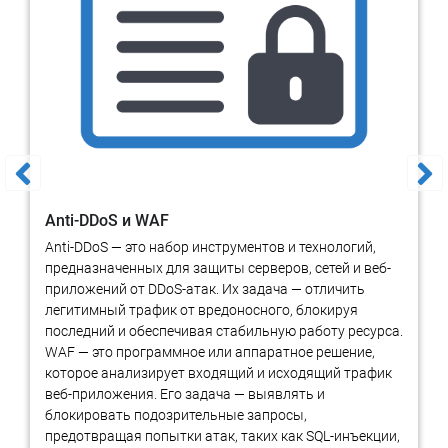
принципы, такие как
полезность, спрос и предложение,
замещение, ожидания и другие.
Оценка интеллектуальной собственности является
одним из важных аспектов бизнеса, особенно для
компаний, занимающихся инновациями и разработкой
новых технологий. Оценка помогает определить
стоимость объекта интеллектуальной собственности
для проведения сделок, привлечения инвестиций и
Anti-DDoS и WAF
оценки рыночной позиции. Но эта процедура не всегда
является простой и может потребовать привлечения
Anti-DDoS — это набор инструментов и технологий,
профессионалов.
предназначенных для защиты серверов, сетей и веб-
приложений от DDoS-атак. Их задача — отличить
легитимный трафик от вредоносного, блокируя
последний и обеспечивая стабильную работу ресурса.
Для оценки собирают информацию о рынке, об уровне спроса
WAF — это программное или аппаратное решение,
и предложения для конкретного решения, оценка общего
которое анализирует входящий и исходящий трафик
экономического положения и наличие аналогов на рынке.
веб-приложения. Его задача — выявлять и
Полученная информация помогает выбрать
метод
, который
блокировать подозрительные запросы,
будет использоваться специалистами для оценки объектов
предотвращая попытки атак, таких как SQL-инъекции,