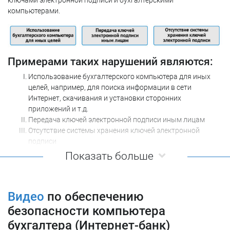
ключами электронной подписи и бухгалтерскими
компьютерами.
Примерами таких нарушений являются:
Использование бухгалтерского компьютера для иных
целей, например, для поиска информации в сети
Интернет, скачивания и установки сторонних
приложений и т.д.
Передача ключей электронной подписи иным лицам
Отсутствие системы хранения ключей электронной
подписи
Показать больше
Основная масса банков жестко регламентирует работу со
своими системами дистанционного банковского
обслуживания (Интернет-банком). Для этого разрабатываются
и доводятся до сведения клиентов регламенты работы с
Видео
по обеспечению
системой. При этом очень небольшое количество клиентов
безопасности компьютера
соблюдает требования регламента. Иногда по причине
бухгалтера (Интернет-банк)
непонимания его положений, а иногда и по причине