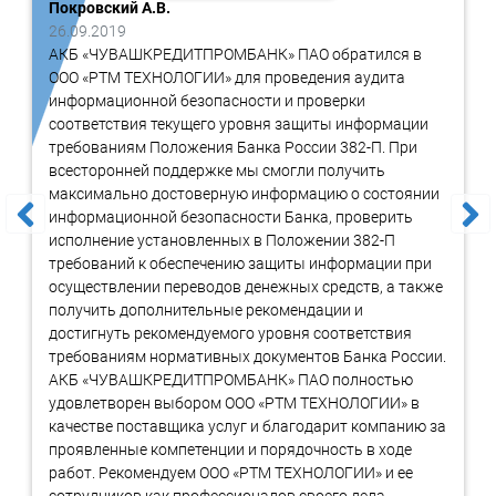
Покровский А.В.
Заказать создание безопасного
26.09.2019
рабочего места бухгалтера
АКБ «ЧУВАШКРЕДИТПРОМБАНК» ПАО обратился в
ООО «РТМ ТЕХНОЛОГИИ» для проведения аудита
Для уточнения стоимости и сроков услуги заполните форму
информационной безопасности и проверки
ниже. Срок реакции на запрос от 1 до 7 часов. Заявки
соответствия текущего уровня защиты информации
принимаются круглосуточно.
требованиям Положения Банка России 382-П. При
всесторонней поддержке мы смогли получить
максимально достоверную информацию о состоянии
информационной безопасности Банка, проверить
исполнение установленных в Положении 382-П
требований к обеспечению защиты информации при
осуществлении переводов денежных средств, а также
получить дополнительные рекомендации и
достигнуть рекомендуемого уровня соответствия
требованиям нормативных документов Банка России.
АКБ «ЧУВАШКРЕДИТПРОМБАНК» ПАО полностью
удовлетворен выбором ООО «РТМ ТЕХНОЛОГИИ» в
качестве поставщика услуг и благодарит компанию за
проявленные компетенции и порядочность в ходе
работ. Рекомендуем ООО «РТМ ТЕХНОЛОГИИ» и ее
сотрудников как профессионалов своего дела,