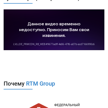
халатности. В 9 из 10 случаев именно это является
причиной
хищений денежных средств клиентов
, физических и
юридических лиц. После возникновения инцидента клиенту
чрезвычайно сложно доказать вину банка в проведении
мошеннических операций без его воли, а в случае любых
установленных нарушений регламента работы с системой
Банк-клиент, доказать вину банка уже вовсе не возможно.
Компанией RTM Group разработана услуга по организации
безопасного рабочего места бухгалтера (защита системы ДБО
на стороне клиента, защита компьютера ДБО). Суть услуги
сводится к анализу текущего режима работы с системой
Интернет-банк и последующего
приведения его в
соответствие с требованиями договора с банком
. Проведение
такого рода работ снижает вероятность хищений в 1000-10000
раз, фактически делает невозможным хищение денежных
средств организации.
Почему
RTM Group
Нужна консультация?