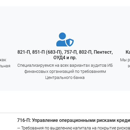
тсорсингу
о-распорядительной документации по управ
821-П, 851-П (683-П), 757-П, 802-П, Пентест,
К
ОУД4 и пр.
как
Мы р
Специализируемся на всех вариантах аудитов ИБ
льная
э
финансовых организаций по требованиям
Центрального банка
716-П: Управление операционными рисками кред
— Требования по выделению капитала на покрытие риско