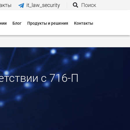
акты
it_law_security
Поиск
нии
Блог
Продукты и решения
Контакты
иятия
вания
 нас
етствии с 716-П
и
 оплаты
 доставки