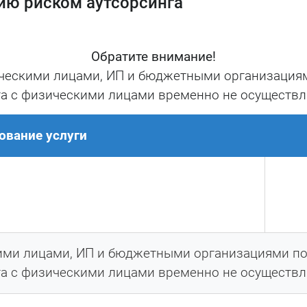
ию риском аутсорсинга
прерывности
м потерям
ятора
Обратите внимание!
ческими лицами, ИП и бюджетными организациям
ное сопровождение, мы поможем выстроить над
а с физическими лицами временно не осуществл
орсинга в соответствии с актуальными регулято
дартами.
ование услуги
оложения ЦБ РФ № 716-П
 аутсорсинг функций, операций, услуг, процес
ими лицами, ИП и бюджетными организациями по 
а с физическими лицами временно не осуществл
системы управления риском аутсорсинга
равлению риском аутсорсинга