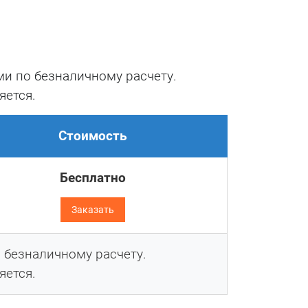
и по безналичному расчету.
ёжную
яется.
рными
Стоимость
Бесплатно
Заказать
сов и
безналичному расчету.
яется.