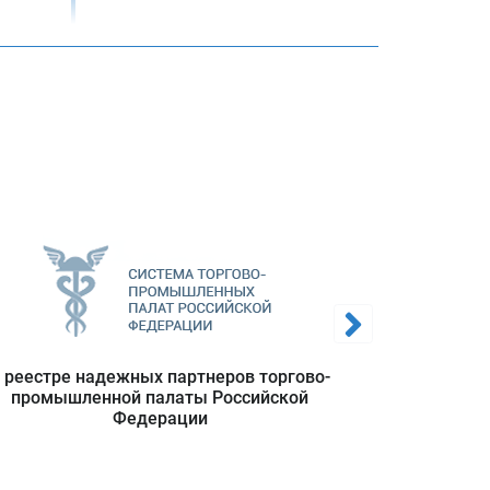
зан с
е его
ления
вской
 реестре надежных партнеров торгово-
Полноп
промышленной палаты Российской
польз
Федерации
информацио