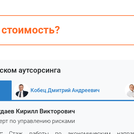
 стоимость?
ском аутсорсинга
Кобец Дмитрий Андреевич
даев Кирилл Викторович
ерт по управлению рисками
:
Стаж работы по экономическим направ