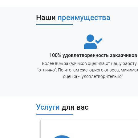
Определение требований к ау
Наши
преимущества
Разработка организационн
риском аутсорсинга
Нормативные документы
100% удовлетворенность заказчиков
Более 80% заказчиков оценивают нашу работу 
"отлично". По итогам ежегодного опроса, минима
оценка - "удовлетворительно"
Услуги
для вас