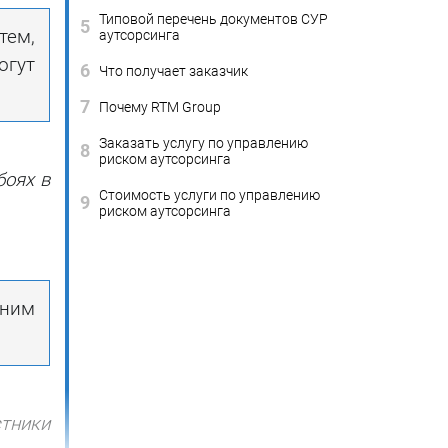
Типовой перечень документов СУР
5
тем,
аутсорсинга
огут
6
Что получает заказчик
7
Почему RTM Group
Заказать услугу по управлению
8
риском аутсорсинга
боях в
Стоимость услуги по управлению
9
риском аутсорсинга
шним
стники