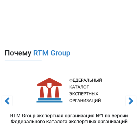
Требования в области обработки
ПДн
Основные требования по организации обработки
персональных данных изложены в
Федеральном законе №152
“О персональных данных”
.
Почему
RTM Group
Основная задача мероприятий по организации законной
обработки персональных данных
– создание
прозрачного описания процессов сбора, распространения
и обработки ПДн, а также определения правил их
обработки.
Выполнение данной задачи в большинстве случаев требует
глубокого изучения всех операций, производимых с ПДн и
процессов, где они используются.
RTM Group экспертная организация №1 по версии
Особое внимание в рамках персональных данных уделяется:
Федерального каталога экспертных организаций
Трансграничной передаче персональных данных
Передаче персональных данных третьим лицам