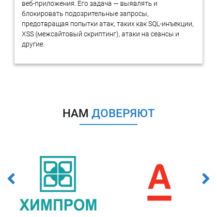
Для уточнения стоимости и сроков звоните или пишите
веб-приложения. Его задача — выявлять и
нам:
блокировать подозрительные запросы,
предотвращая попытки атак, таких как SQL-инъекции,
Тел:
8 800 201-20-70
(Звонок по России бесплатный)
XSS (межсайтовый скриптинг), атаки на сеансы и
email:
info@rtmtech.ru
другие.
Заказать
НАМ
ДОВЕРЯЮТ