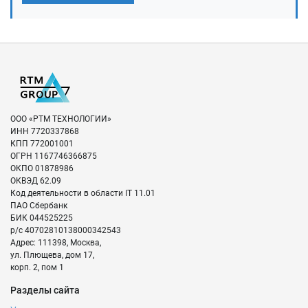
ООО «РТМ ТЕХНОЛОГИИ»
ИНН
7720337868
КПП
772001001
ОГРН
1167746366875
ОКПО
01878986
ОКВЭД
62.09
Код деятельности в области IT
11.01
ПАО Сбербанк
БИК
044525225
р/с
40702810138000342543
Адрес:
111398
,
Москва
,
ул. Плющева, дом 17,
корп. 2, пом 1
Разделы сайта