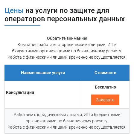
Согласию субъекта на обработку и передачу ПДн
Цены
на услуги по защите для
Политике обработки персданных (в т.ч. целям,
операторов персональных данных
принципам и срокам обработки)
Требования по защите персданных
Обратите внимание!
Компания работает с юридическими лицами, ИП и
Требования по защите персональных данных изложены
бюджетными организациями по безналичному расчету.
во множестве руководящих документов: приказах ФСТЭК
Работа с физическими лицами временно не осуществляется.
и ФСБ, распоряжениях РКН и иных документах.
Наименование услуги
Стоимость
К основным требованиям можно отнести:
Бесплатно
Моделирование угроз
Консультация
Провести анализ инфраструктуры и определить
Заказать
перечень угроз
Работаем с юридическими лицами, ИП и бюджетными
организациями по безналичному расчету.
Разработку ОРД
Работа с физическими лицами временно не осуществляется.
Регламентировать внутренние процессы