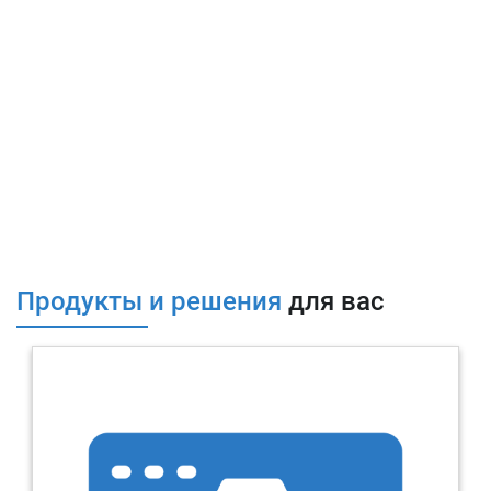
полный комплект внутренней ОРД
по обработке и защите
персональных данных.
В рамках проектных работ реализуются все возможные к
реализации меры защиты (с применением существующих и
внедряемых средств защиты), а также рекомендации по
совершенствованию системы защиты при наличии
долгосрочных планов.
Почему RTM Group?
Обладаем большим опытом работы в направлении
организации обработки и защиты ПДн;
Продукты и решения
для вас
Опыт работы с организациями различных масштабов и
направлений деятельности;
Гибкое ценообразование при заключении договора на
периодическое проведение работ.
Мы обладаем лицензиями:
Лицензия ФСТЭК России на деятельность по технической
защите конфиденциальной информации