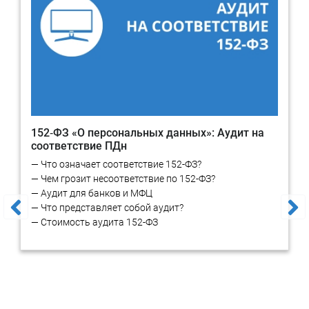
определения реальных угроз безопасности и законодательных
требований.
Далее — эксперты RTM Group выполняют все работы “под
ключ”:
Приведение процессов обработки в соответствие
требованиям законодательства
Разработку ОРД в области законной обработки и
152‑ФЗ «О персональных данных»: Аудит на
защиты персональных данных
соответствие ПДн
Моделирование угроз
Консультацию работников в области обеспечения
— Что означает соответствие 152-ФЗ?
защиты и защищенной обработки ПДн
— Чем грозит несоответствие по 152-ФЗ?
Сопровождение работ по внедрению средств защиты
— Аудит для банков и МФЦ
Сопровождение проверок регуляторов
— Что представляет собой аудит?
— Стоимость аудита 152-ФЗ
И иные необходимые работы по вашему ТЗ.
Результаты работ по защите
операторов
По итогу проведенных проектных работ заказчик получает