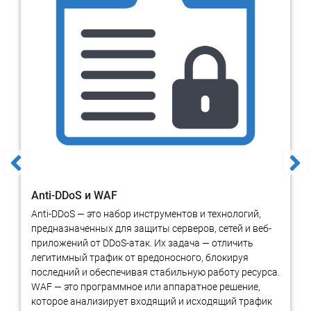
Лицензия ФСТЭК России на деятельность по разработке
и производству средств защиты конфиденциальной
информации
Лицензия ФСБ России на работу со средствами
криптозащиты
Anti-DDoS и WAF
Anti-DDoS — это набор инструментов и технологий,
предназначенных для защиты серверов, сетей и веб-
Заказать услуги по защите для
приложений от DDoS-атак. Их задача — отличить
легитимный трафик от вредоносного, блокируя
операторов персональных
последний и обеспечивая стабильную работу ресурса.
данных
WAF — это программное или аппаратное решение,
которое анализирует входящий и исходящий трафик