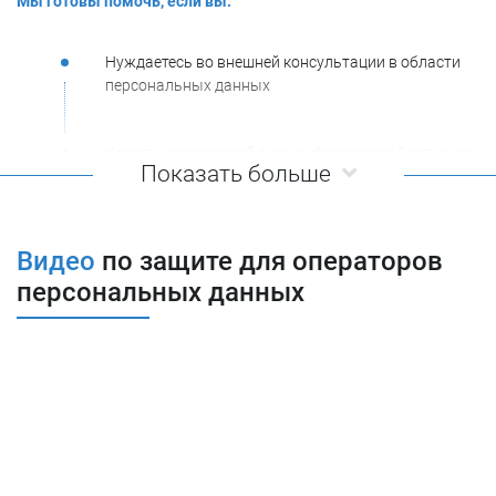
Мы готовы помочь, если вы:
Нуждаетесь во внешней консультации в области
персональных данных
Хотите независимой оценки фактической ситуации
Показать больше
в области ПДн
Планируете организовать законную обработку
Видео
по защите для операторов
персональных данных
Планируете реализовать фактическую защиту
персданных и соответствовать требованиям
законодательства в области защиты
Хотите предупредить инциденты и облегчить
последствия от их возникновения