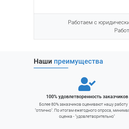
По результатам работ формирует
Работаем с юридическ
Работ
Описание всех проведе
Собранные свидетельс
Наши
преимущества
Результаты техническо
Численную оценку пок
100% удовлетворенность заказчиков
Более 80% заказчиков оценивают нашу работу 
"отлично". По итогам ежегодного опроса, минима
оценка - "удовлетворительно"
В дополнении к отчету, пр
обнаруженных замечаний для