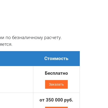
 так и
и по безналичному расчету.
яется.
одимо
Стоимость
ного
Бесплатно
нной
ры.
Заказать
от
350 000
руб.