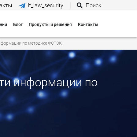
акты
it_law_security
Поиск
нии
Блог
Продукты и решения
Контакты
иятия
нформации по методике ФСТЭК
вания
 нас
ти информации по
и
 оплаты
 доставки