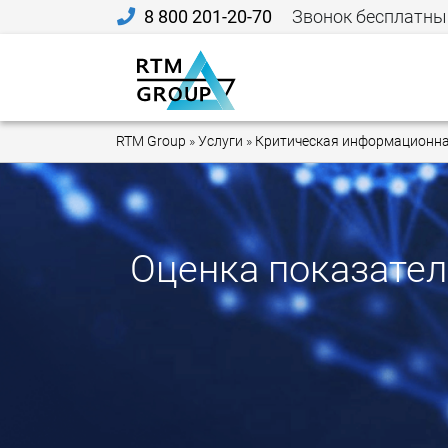
8 800 201-20-70
Звонок бесплатны
RTM Group
»
Услуги
»
Критическая информационна
Оценка показате