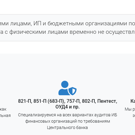
ся официальный отчет (заключение), содержащи
ими лицами, ИП и бюджетными организациями по 
а с физическими лицами временно не осуществл
нных работ
тва
го сканирования инфраструктуры
азателя состояния защищенности
821-П, 851-П (683-П), 757-П, 802-П, Пентест,
К
ОУД4 и пр.
как
Мы р
Специализируемся на всех вариантах аудитов ИБ
льная
э
финансовых организаций по требованиям
оектная команда также формирует план исправ
Центрального банка
 устранения заказчиком выявленных несоответст