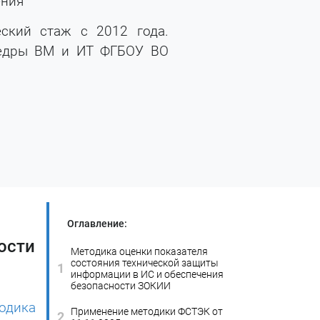
ения
еский стаж с 2012 года.
федры ВМ и ИТ ФГБОУ ВО
Оглавление:
ости
Методика оценки показателя
состояния технической защиты
1
информации в ИС и обеспечения
безопасности ЗОКИИ
одика
Применение методики ФСТЭК от
2