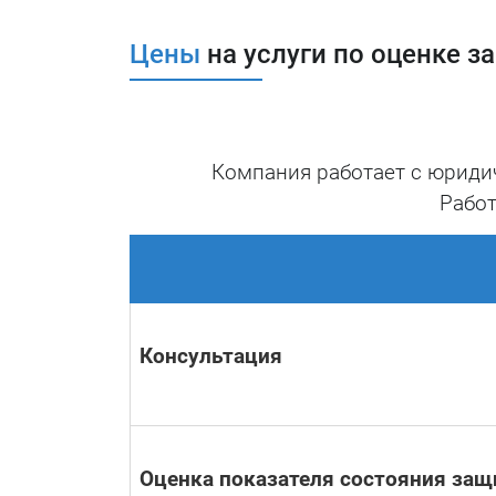
Цены
на услуги по оценке 
Особенности проведения 
При оценке защищенности произв
Компания работает с юриди
техническое сканирование инфраст
Работ
Также оценка предполагает кон
собрать для подтверждения выпол
Методика проведения оценки
значения показателя состояни
Консультация
оценки фактического состояни
Оценка показателя состояния за
Результат проведения ау