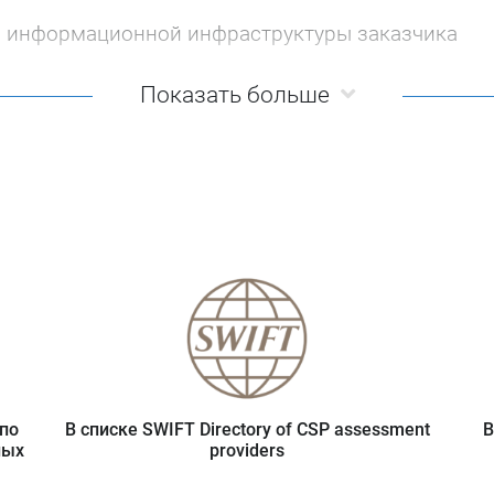
я информационной инфраструктуры заказчика
Показать больше
К от 11 ноября 2025 г.
пользования её государственными регулятор
и организаций и при оценке защищенности ЗОК
рименения организациями для самооценки.
ческой основе в отношении собственных зна
по
В списке SWIFT Directory of CSP assessment
В
ных
providers
ведении внешних проверок субъектов КИИ