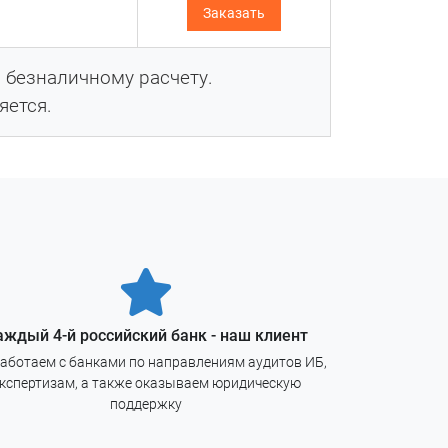
Заказать
й:
безналичному расчету.
яется.
аждый 4-й российский банк - наш клиент
аботаем с банками по направлениям аудитов ИБ,
кспертизам, а также оказываем юридическую
поддержку
ления
вий и