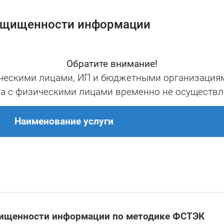
защищенности информации
проверки защищенности информации
Обратите внимание!
одится как
документарная проверка
соответствия,
ческими лицами, ИП и бюджетными организациям
руктуры
заказчика.
а с физическими лицами временно не осуществл
кретный список свидетельств, который необх
нения отдельных требований.
Наименование услуги
 включает в себя методику расчета числен
я технической защиты, а таже шкалу качестве
я защищенности информационной инфраструкту
щищенности информации по методике ФСТЭК
дита защищенности информации