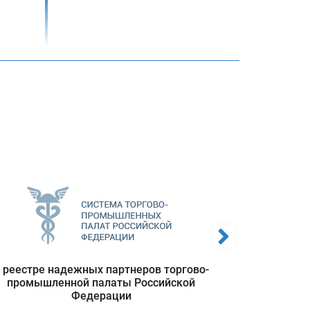
ами в
ИИ, а
чимых
 реестре надежных партнеров торгово-
Полноп
промышленной палаты Российской
польз
Федерации
информацио