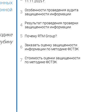
11.11.2025 г.
онных
онной
Особенности проведения аудита
3
защищенности информации
Результат проведения проверки
4
защищенности информации
тодике
5
Почему RTM Group?
лубину
Заказать оценку защищенности
6
информации по методике ФСТЭК
Стоимость оценки защищенности
7
по методике ФСТЭК