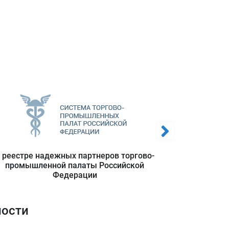
енные
ия (1
и/или
ствия
;
 реестре надежных партнеров торгово-
Полноп
промышленной палаты Российской
польз
ствия
Федерации
информацио
ли);
ности