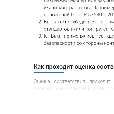
Вам нужно экспертное заключ
и/или контрагентов. Наприме
положений ГОСТ Р 57580.1-20
Вы хотите убедиться в том
стандартов и/или контрагент
К Вам применялись санкц
безопасности со стороны кон
Как проходит оценка соот
Оценка соответствия проходит
включающих в себя описание об
безопасности Заказчика или ее 
соответствия стандартам и/и
сотрудников для подтвержде