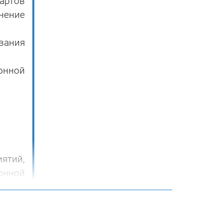
дартов
нение
вания
онной
ятий,
онной
едмет
вание
и/или