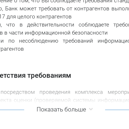
ение о том, что Вы соблюдаете требования стан
р, Банк может требовать от контрагентов выпол
17 для целого контрагентов
, что в действительности соблюдаете требо
ов в части информационной безопасности
ии по несоблюдению требований информаци
трагентов
ветствия требованиям
 посредством проведения комплекса меропри
ъекта оценки (проверяемой системы информаци
части), анализ внутренней документации на пр
Показать больше
ли требованиям контрагентов, интервьюиро
ния соблюдения требований стандартов 