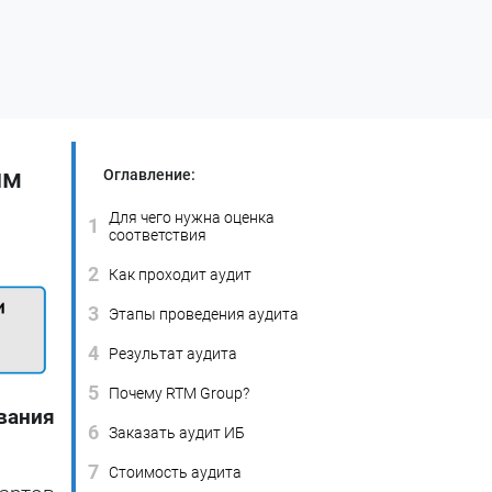
ям
Оглавление:
Для чего нужна оценка
1
соответствия
2
Как проходит аудит
3
Этапы проведения аудита
4
Результат аудита
5
Почему RTM Group?
вания
6
Заказать аудит ИБ
7
Стоимость аудита