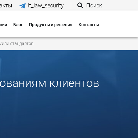
акты
it_law_security
Поиск
нии
Блог
Продукты и решения
Контакты
иятия
и/или стандартов
вания
 нас
бованиям клиентов
и
 оплаты
 доставки