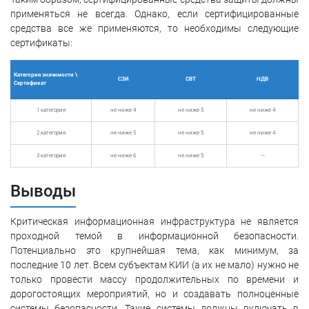
применяться не всегда. Однако, если сертифицированные
средства все же применяются, то необходимы следующие
сертификаты:
Категория значимости \
СЗИ
СВТ
НДВ
Сертификат
1 категория
не ниже 4
не ниже 5
не ниже 4
2 категория
не ниже 5
не ниже 5
не ниже 4
3 категория
не ниже 6
не ниже 5
—
Выводы
Критическая информационная инфраструктура не является
проходной темой в информационной безопасности.
Потенциально это крупнейшая тема, как минимум, за
последние 10 лет. Всем субъектам КИИ (а их не мало) нужно не
только провести массу продолжительных по времени и
дорогостоящих мероприятий, но и создавать полноценные
системы безопасности. Такие системы должны включать в