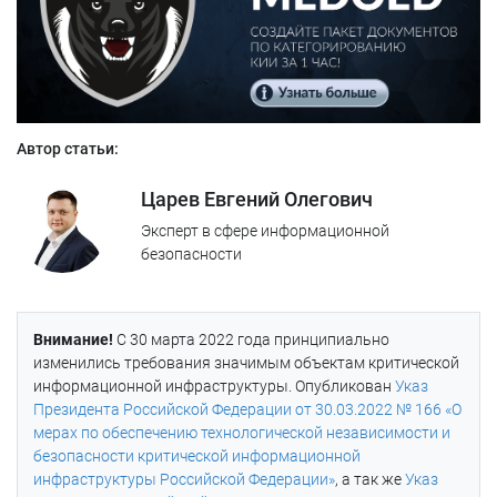
5
безопасности КИИ?
Нужно ли использовать сертифицированные средства
6
защиты информации в КИИ?
7
Выводы
Автор статьи:
Какие нормативные документы по КИИ есть в настоящий
8
момент?
Царев Евгений Олегович
Эксперт в сфере информационной
безопасности
Внимание!
С 30 марта 2022 года принципиально
изменились требования значимым объектам критической
информационной инфраструктуры. Опубликован
Указ
Президента Российской Федерации от 30.03.2022 № 166 «О
мерах по обеспечению технологической независимости и
безопасности критической информационной
инфраструктуры Российской Федерации»
, а так же
Указ