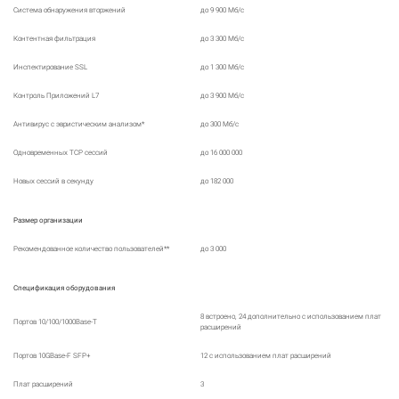
Система обнаружения вторжений
до 9 900 Мб/с
Контентная фильтрация
до 3 300 Мб/c
Инспектирование SSL
до 1 300 Мб/c
Контроль Приложений L7
до 3 900 Мб/c
Антивирус с эвристическим анализом*
до 300 Мб/c
Одновременных TCP сессий
до 16 000 000
Новых сессий в секунду
до 182 000
Размер организации
Рекомендованное количество пользователей**
до 3 000
Спецификация оборудования
8 встроено, 24 дополнительно с использованием плат
Портов 10/100/1000Base-T
расширений
Портов 10GBase-F SFP+
12 с использованием плат расширений
Плат расширений
3