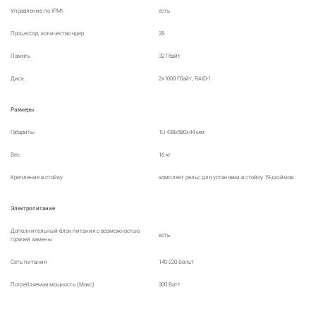
Управление по IPMI
есть
Процессор, количество ядер
28
Память
32 Гбайт
Диск
2х1000 Гбайт, RAID-1
Размеры
Габариты
1U 438x580x44 мм
Вес
16 кг
Крепление в стойку
комплект рельс для установки в стойку 19-дюймов
Электропитание
Дополнительный блок питания с возможностью
есть
горячей замены
Сеть питания
140-220 Вольт
Потребляемая мощность (Макс)
300 Ватт