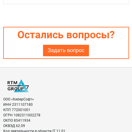
Остались вопросы?
Задать вопрос
ООО «КиберСофт»
ИНН
2311107180
КПП
772001001
ОГРН
1082311002278
ОКПО
85411934
ОКВЭД
62.09
Код деятельности в области IT
11.01