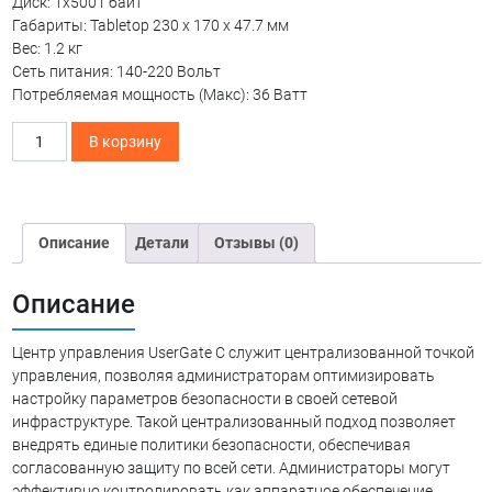
Диск: 1х500 Гбайт
Габариты: Tabletop 230 x 170 x 47.7 мм
Вес: 1.2 кг
Сеть питания: 140-220 Вольт
Потребляемая мощность (Макс): 36 Ватт
Количество
В корзину
товара
Аппаратная
платформа
UserGate
Описание
Детали
Отзывы (0)
Management
Center
C
Описание
Центр управления UserGate C служит централизованной точкой
управления, позволяя администраторам оптимизировать
настройку параметров безопасности в своей сетевой
инфраструктуре. Такой централизованный подход позволяет
внедрять единые политики безопасности, обеспечивая
согласованную защиту по всей сети. Администраторы могут
эффективно контролировать как аппаратное обеспечение