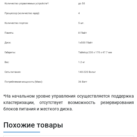
Количество управляемых устройств*:
до 50
Процессор (количество ядер):
4
Количество портов:
5 шт.
Память:
8 Гбайт
Диск:
1х500 Гбайт
Габариты:
Tabletop 230 x 170 x 47.7 мм
Вес:
1.2 кг
Сеть питания:
140-220 Вольт
Потребляемая мощность (Макс):
36 Ватт
*На начальном уровне управления осуществляется поддержка
кластеризации, отсутствует возможность резервирования
блоков питания и жесткого диска.
Похожие товары