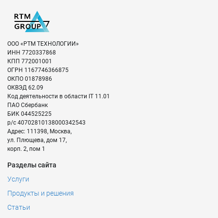
ООО «РТМ ТЕХНОЛОГИИ»
ИНН
7720337868
КПП
772001001
ОГРН
1167746366875
ОКПО
01878986
ОКВЭД
62.09
Код деятельности в области IT
11.01
ПАО Сбербанк
БИК
044525225
р/с
40702810138000342543
Адрес:
111398
,
Москва
,
ул. Плющева, дом 17,
корп. 2, пом 1
Разделы сайта
Услуги
Продукты и решения
Статьи