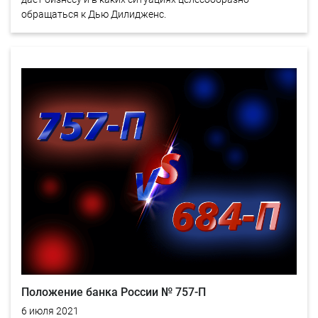
обращаться к Дью Дилидженс.
Положение банка России № 757-П
6 июля 2021