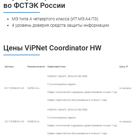
во ФСТЭК России
МЭ типа А четвертого класса (ИТ.МЭ.А4.П3).
4 уровень доверия средств защиты информации.
Цены ViPNet Coordinator HW
Артикул
Наименование
Характеристики
Цена, ₽
HW50 N1 (MiniPC, 3Ethx10/100/1000)
2 туннелируемых адреса
HC-118-50A-N1-4.X
HW50 A 4.x
по запросу
Сервис технической поддержки уровня Базовый на срок 1 год
Сервис гарантийного обслуживания в течение 1 года
HW50 N1 (MiniPC, 3Ethx10/100/1000)
5 туннелируемых адреса
HC-118-50B-N1-4.X
HW50 B 4.x
по запросу
Сервис технической поддержки уровня Базовый на срок 1 год
Сервис гарантийного обслуживания в течение 1 года