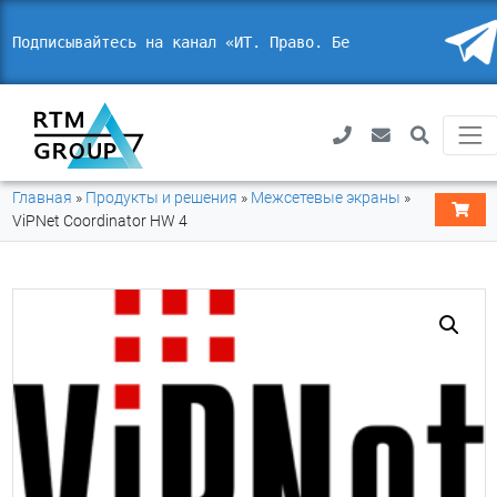
Подписывайтесь на канал «ИТ. Право. Безопас
Главная
»
Продукты и решения
»
Межсетевые экраны
»
ViPNet Coordinator HW 4