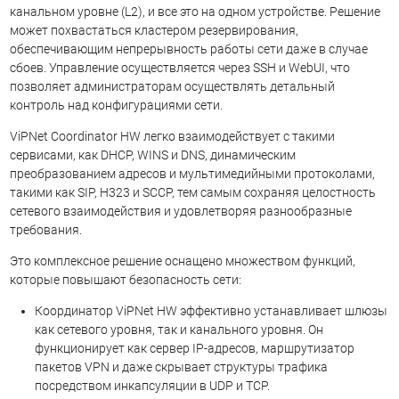
канальном уровне (L2), и все это на одном устройстве. Решение
может похвастаться кластером резервирования,
обеспечивающим непрерывность работы сети даже в случае
сбоев. Управление осуществляется через SSH и WebUI, что
позволяет администраторам осуществлять детальный
контроль над конфигурациями сети.
ViPNet Coordinator HW легко взаимодействует с такими
сервисами, как DHCP, WINS и DNS, динамическим
преобразованием адресов и мультимедийными протоколами,
такими как SIP, H323 и SCCP, тем самым сохраняя целостность
сетевого взаимодействия и удовлетворяя разнообразные
требования.
Это комплексное решение оснащено множеством функций,
которые повышают безопасность сети:
Координатор ViPNet HW эффективно устанавливает шлюзы
как сетевого уровня, так и канального уровня. Он
функционирует как сервер IP-адресов, маршрутизатор
пакетов VPN и даже скрывает структуры трафика
посредством инкапсуляции в UDP и TCP.