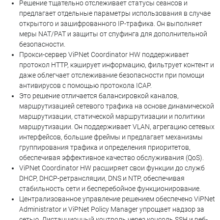
Решение тщательно отслеживает статусы сеансов и
предлагает отдельные параметры использования в случае
открытого и зашифрованного IP-трафика. Он выполняет
меры NAT/PAT и защиты от спуфинга для дополнительной
безопасности.
Прокси-сервер ViPNet Coordinator HW поддерживает
протокол HTTP, кэширует информацию, фильтрует контент и
даже облегчает отслеживание безопасности при помощи
антивирусов с помощью протокола ICAP.
Это решение отличается балансировкой каналов,
маршрутизацией сетевого трафика на основе динамической
маршрутизации, статической маршрутизации и политики
маршрутизации. Он поддерживает VLAN, агрегацию сетевых
интерфейсов, большие фреймы и предлагает механизмы
группирования трафика и определения приоритетов,
обеспечивая эффективное качество обслуживания (QoS).
ViPNet Coordinator HW расширяет свои функции до служб
DHCP, DHCP-ретрансляции, DNS и NTP, обеспечивая
стабильность сети и бесперебойное функционирование.
Централизованное управление решением обеспечено ViPNet
Administrator и ViPNet Policy Manager упрощает надзор за
сетью. Дистанционный контроль через консоль SSH и веб-