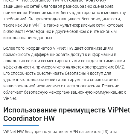
Пакет ViPNet Coordinator HW 4 открывает новую эру
защищенных сетей благодаря разнообразию сценариев
применения. Решение может быть адаптировано к множеству
требований. Он превосходно защищает беспроводные сети,
такие как 3G и Wi-Fi, а также мультисервисные сети, которые
включают IP-телефонию и другие сервисы с интенсивным
использованием данных.
Более того, координатор ViPNet HW дает организациям
возможность дифференцировать доступ к информации в
локальных сетях и сегментировать эти сети для оптимизации
эффективности, примером чего является распределение DMZ.
Его способность обеспечивать безопасный доступ для
удаленных пользователей гарантирует, что связь остается
зашифрованной независимо от местоположения. Решение
облегчает безопасную межорганизационную коммуникацию с
ViPNet.
Использование преимуществ ViPNet
Coordinator HW
ViPNet HW безупречно управляет VPN на сетевом (L3) и на