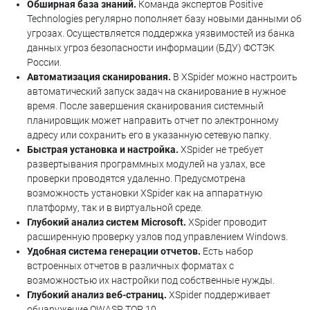
Обширная база знаний.
Команда экспертов Positive
Technologies регулярно пополняет базу новыми данными об
угрозах. Осуществляется поддержка уязвимостей из банка
данных угроз безопасности информации (БДУ) ФСТЭК
России.
Автоматизация сканирования.
В XSpider можно настроить
автоматический запуск задач на сканирование в нужное
время. После завершения сканирования системный
планировщик может направить отчет по электронному
адресу или сохранить его в указанную сетевую папку.
Быстрая установка и настройка.
XSpider не требует
развертывания программных модулей на узлах, все
проверки проводятся удаленно. Предусмотрена
возможность установки XSpider как на аппаратную
платформу, так и в виртуальной среде.
Глубокий анализ систем Microsoft.
XSpider проводит
расширенную проверку узлов под управлением Windows.
Удобная система генерации отчетов.
Есть набор
встроенных отчетов в различных форматах с
возможностью их настройки под собственные нужды.
Глубокий анализ веб-страниц.
XSpider поддерживает
обнаружение OWASP TOP 10.