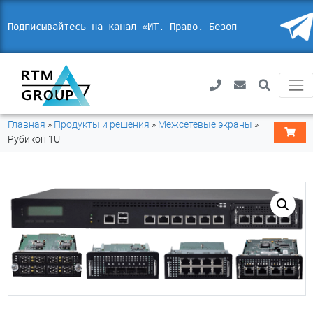
Подписывайтесь на канал «ИТ. Право. Безопасн
_
Главная
»
Продукты и решения
»
Межсетевые экраны
»
Рубикон 1U