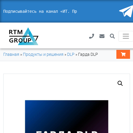
Подписывайтесь на канал «ИТ. Пра
_
Главная
»
Продукты и решения
»
DLP
»
Гарда DLP