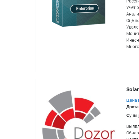
Рассл
Учет 
Анали
Оценк
Удале
Монит
Инвен
Много
Solar
Цена 
Доста
Функц
Выявл
Обнар