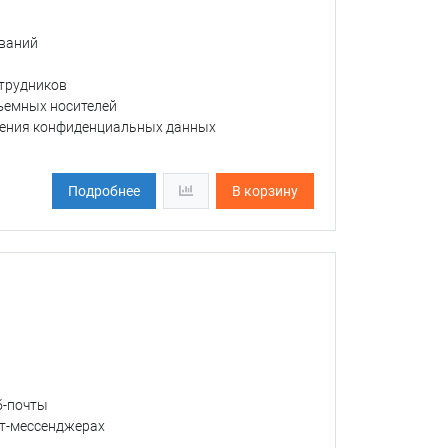
ований
отрудников
съемных носителей
анения конфиденциальных данных
Подробнее
В корзину
б-почты
ет-мессенджерах