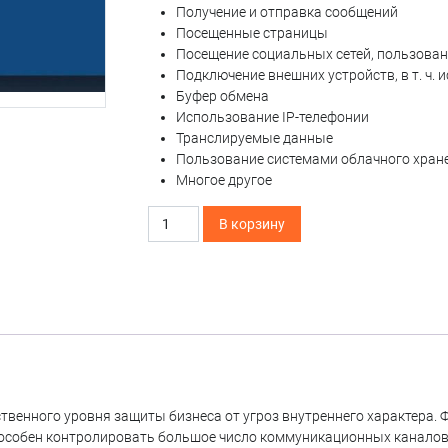
Получение и отправка сообщений
Посещенные страницы
Способ
Персональные
Посещение социальных сетей, пользова
данные
Подключение внешних устройств, в т. ч.
Буфер обмена
Тестирование на
Использование IP-телефонии
проникновение
Транслируемые данные
Пользование системами облачного хра
Многое другое
Количество
В корзину
товара
Falcongaze
SecureTower
твенного уровня защиты бизнеса от угроз внутреннего характера.
пособен контролировать большое число коммуникационных каналов,