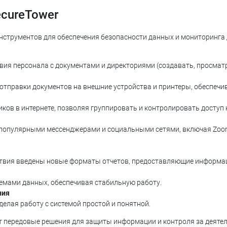
cureTower
инструментов для обеспечения безопасности данных и мониторинга 
ия персонала с документами и директориями (создавать, просматри
тправки документов на внешние устройства и принтеры, обеспеч
ков в интернете, позволяя группировать и контролировать доступ
опулярными мессенджерами и социальными сетями, включая Zoom, Li
твия введены новые форматы отчетов, предоставляющие информац
емами данных, обеспечивая стабильную работу.
ния
делая работу с системой простой и понятной.
ет передовые решения для защиты информации и контроля за деяте