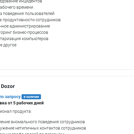
едование инцидентов
рабочего времени
з поведения пользователей
а продуктивности сотрудников
нное администрирование
оринг бизнес-процессов
таризация компьютеров
е другое
 Dozor
по запросу
в наличии
вка от 5 рабочих дней
ионал продукта:
ение аномального поведения сотрудников
ужение нетипичных контактов сотрудников