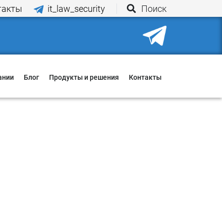
такты
it_law_security
Поиск
Корзина
ании
Блог
Продукты и решения
Контакты
иятия
ования
и
о нас
ии
ы оплаты