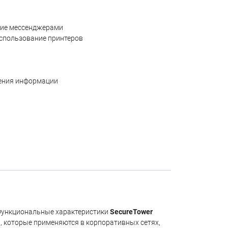
ы доставки
ние мессенджерами
 использование принтеров
нения информации
 Функциональные характеристики
SecureTower
 которые применяются в корпоративных сетях,