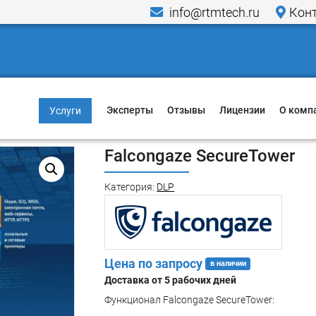
info@rtmtech.ru
Кон
SecureTower
Эксперты
Отзывы
Лицензии
О комп
Услуги
Информационная
Меропр
Falcongaze SecureTower
безопасность
Исслед
Компьютерно-
Категория:
DLP
Новост
технические
экспертизы
Пресса 
Юридические услуги в
Кейсы
области IT и ИБ
Цена по запросу
в наличии
Доставка от 5 рабочих дней
Гарант
Критическая
информационная
Функционал Falcongaze SecureTower:
Способ
инфраструктура