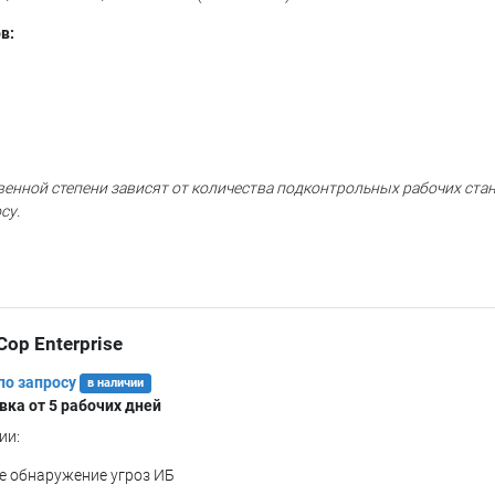
в:
енной степени зависят от количества подконтрольных рабочих стан
су.
Cop Enterprise
по запросу
в наличии
вка от 5 рабочих дней
ии:
е обнаружение угроз ИБ