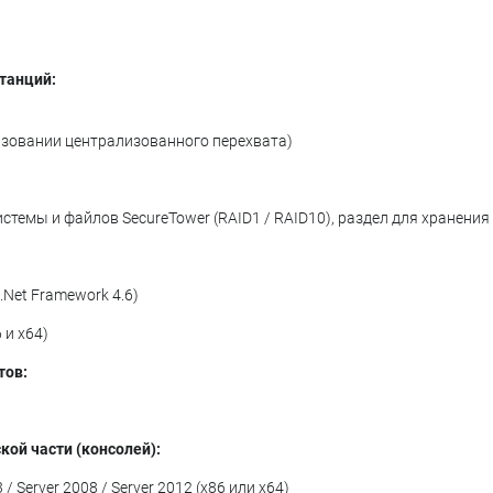
станций:
льзовании централизованного перехвата)
стемы и файлов SecureTower (RAID1 / RAID10), раздел для хранения
 .Net Framework 4.6)
 и x64)
тов:
ой части (консолей):
 / Server 2008 / Server 2012 (x86 или x64)