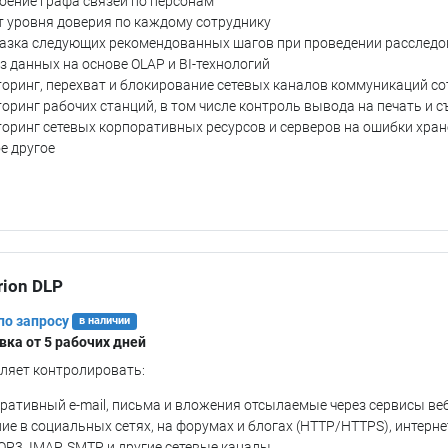
оение графа связей по персонам
т уровня доверия по каждому сотруднику
азка следующих рекомендованных шагов при проведении расслед
з данных на основе OLAP и BI-технологий
оринг, перехват и блокирование сетевых каналов коммуникаций с
оринг рабочих станций, в том числе контроль вывода на печать и 
оринг сетевых корпоративных ресурсов и серверов на ошибки хр
е другое
rion DLP
по запросу
в наличии
вка от 5 рабочих дней
ляет контролировать:
ративный e-mail, письма и вложения отсылаемые через сервисы ве
ие в социальных сетях, на форумах и блогах (HTTP/HTTPS), интерн
POP3, IMAP, SMTP и другие сетевые каналы