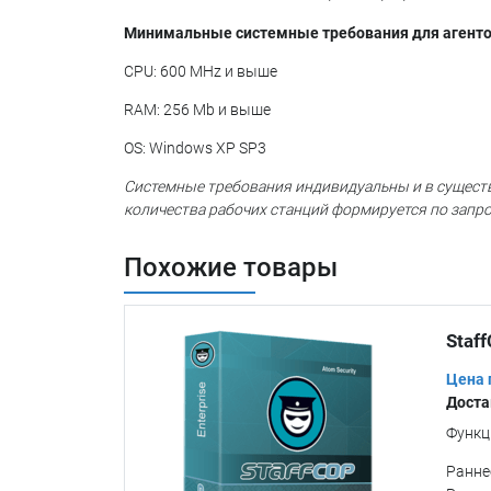
Минимальные системные требования для агенто
CPU: 600 MHz и выше
RAM: 256 Mb и выше
OS: Windows XP SP3
Системные требования индивидуальны и в существ
количества рабочих станций формируется по запро
Похожие товары
Staff
Цена 
Доста
Функц
Ранне