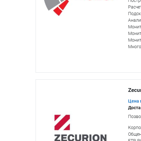
Постр
Расче
Подск
Анали
Монит
Монит
Монит
Много
Zecu
Цена 
Доста
Позво
Корпо
Общен
FTP, 