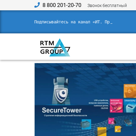
8 800 201-20-70
Звонок бесплатный
Подписывайтесь на канал «ИТ. Право.
_
Главная
»
Продукты и решения
»
DLP
»
Falcongaze 