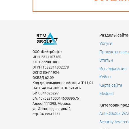
Разделы сайта
Услуги
Продукты и ре
ООО «КиберСофт»
ИНН
2311107180
Статьи
КПП
772001001
ОГРН
1082311002278
Исследования
ОКПО
85411934
Кейсы
ОКВЭД
62.09
Код деятельности в области IT
11.01
Карта сайта
ПАО БАНКА «ФК ОТКРЫТИЕ»
БИК
044525297
Medoed
р/с
40702810001460039575
Адрес:
111398
,
Москва
,
Категории про
ул. Электродная, дом 2,
Anti-DDoS и WA
стр. 34, пом 11/1
Security Awaren