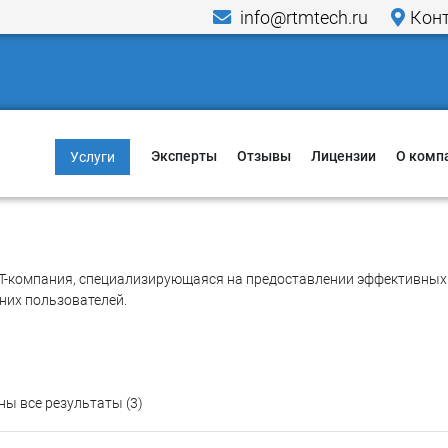
info@rtmtech.ru
Кон
Pro32
Эксперты
Отзывы
Лицензии
О комп
Услуги
Информационная
Меропр
безопасность
Исслед
Компьютерно-
Новост
IT-компания, специализирующаяся на предоставлении эффективных 
технические
них пользователей.
экспертизы
Пресса 
Юридические услуги в
Кейсы
области IT и ИБ
Гарант
ы все результаты (3)
Критическая
информационная
Способ
инфраструктура