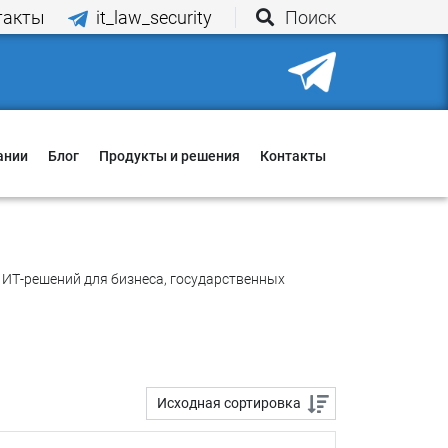
такты
it_law_security
Поиск
Корзина
ании
Блог
Продукты и решения
Контакты
иятия
ования
и
ИТ-решений для бизнеса, государственных
о нас
ии
ы оплаты