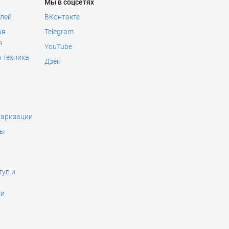
Мы в соцсетях
лей
ВКонтакте
ая
Telegram
я
YouTube
 техника
Дзен
таризации
ты
уп и
ми