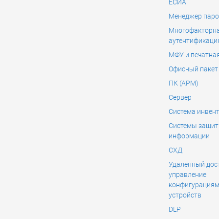
ЕСИА
Менеджер паро
Многофакторн
аутентификаци
МФУ и печатная
Офисный пакет
ПК (АРМ)
Сервер
Система инвен
Системы защи
информации
СХД
Удаленный дост
управление
конфигурация
устройств
DLP