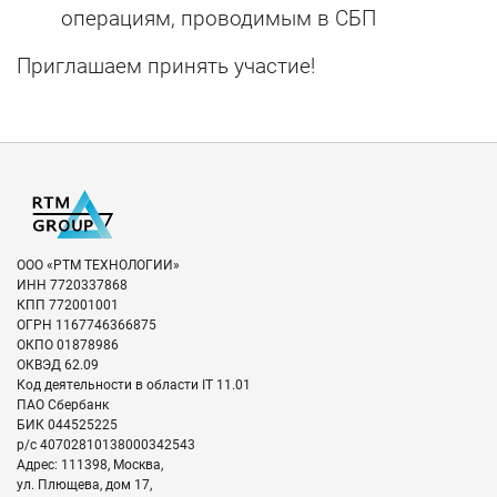
операциям, проводимым в СБП
Приглашаем принять участие!
ООО «РТМ ТЕХНОЛОГИИ»
ИНН
7720337868
КПП
772001001
ОГРН
1167746366875
ОКПО
01878986
ОКВЭД
62.09
Код деятельности в области IT
11.01
ПАО Сбербанк
БИК
044525225
р/с
40702810138000342543
Адрес:
111398
,
Москва
,
ул. Плющева, дом 17,