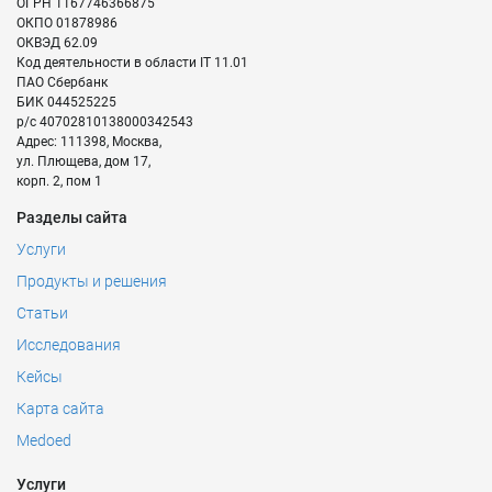
ОГРН
1167746366875
ОКПО
01878986
ОКВЭД
62.09
Код деятельности в области IT
11.01
ПАО Сбербанк
БИК
044525225
р/с
40702810138000342543
Адрес:
111398
,
Москва
,
ул. Плющева, дом 17,
корп. 2, пом 1
Разделы сайта
Услуги
Продукты и решения
Статьи
Исследования
Кейсы
Карта сайта
Medoed
Услуги