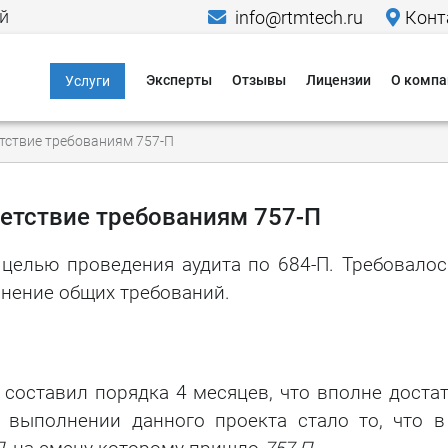
й
info@rtmtech.ru
Конт
Эксперты
Отзывы
Лицензии
О компа
Услуги
Информационная
Меропр
тствие требованиям 757-П
безопасность
Исследо
Компьютерно-
Новости
технические
ветствие требованиям 757-П
экспертизы
Пресса о
 целью проведения аудита по 684-П. Требовалос
Юридические услуги в
Кейсы
области IT и ИБ
лнение общих требований.
Гаранти
Критическая
информационная
Способы
инфраструктура
 составил порядка 4 месяцев, что вполне доста
Способы
Персональные
 выполнении данного проекта стало то, что 
данные