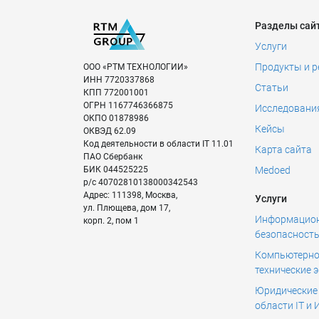
Разделы сай
Услуги
Продукты и 
ООО «РТМ ТЕХНОЛОГИИ»
ИНН
7720337868
Статьи
КПП
772001001
ОГРН
1167746366875
Исследовани
ОКПО
01878986
Кейсы
ОКВЭД
62.09
Код деятельности в области IT
11.01
Карта сайта
ПАО Сбербанк
БИК
044525225
Medoed
р/с
40702810138000342543
Адрес:
111398
,
Москва
,
Услуги
ул. Плющева, дом 17,
Информацио
корп. 2, пом 1
безопасност
Компьютерно
технические 
Юридические 
области IT и 