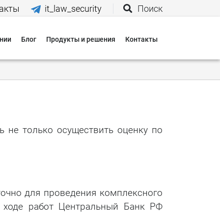
акты
it_law_security
Поиск
нии
Блог
Продукты и решения
Контакты
иятия
вания
 нас
ь не только осуществить оценку по
и
 оплаты
точно для проведения комплексного
 доставки
в ходе работ Центральный Банк РФ