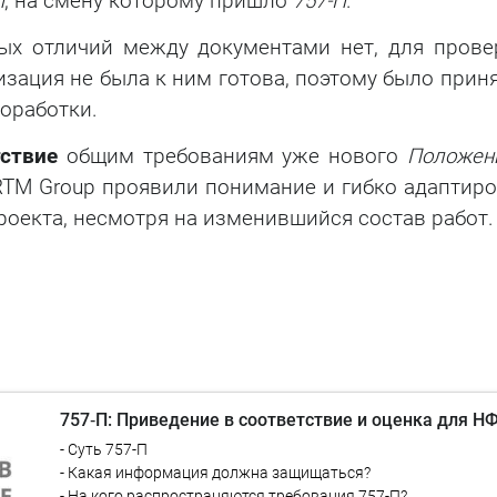
П
, на смену которому пришло
757-П
.
Тестирование на
ных отличий между документами нет, для пров
проникновение
изация не была к ним готова, поэтому было прин
оработки.
ствие
общим требованиям уже нового
Положен
RTM Group проявили понимание и гибко адаптир
оекта, несмотря на изменившийся состав работ.
757‑П: Приведение в соответствие и оценка для Н
- Суть 757-П
- Какая информация должна защищаться?
- На кого распространяются требования 757-П?