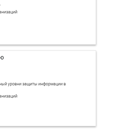
?
ганизаций
ФО
тный уровни защиты информации в
ганизаций