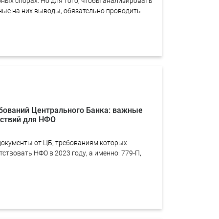
ных спорах. Но для того, чтобы анализировать
нные на них выводы, обязательно проводить
бований Центрального Банка: важные
йствий для НФО
окументы от ЦБ, требованиям которых
ствовать НФО в 2023 году, а именно: 779-П,
.