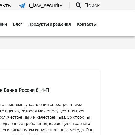
акты
it_law_security
Поиск
нии
Блог
Продукты и решения
Контакты
иятия
вания
 нас
 Банка России 814-П
и
нтов системы управления операционными
 оплаты
его оценка, которая может осуществляться
количественным и качественным. Со стороны
 доставки
пределенные требования, касающиеся расчета
ного риска путем количественного метода. Они