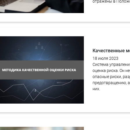
отражены в Положе
Тестирование на
проникновение
Качественные м
18 июля 2023
Система управления
оценка риска. Он н
опасные риски, ра
предотвращению, а
них.