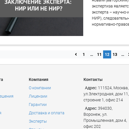
новым (авторским)
экспертиза являет
эксперта – научно-
НИР), следователь
нормативно-правов
1
…
11
12
13
…
та
Компания
Контакты
О компании
Адрес:
111524
,
Москва
,
ул.Электродная, дом 11,
решения
Лицензии
строение 1, офис 214
Гарантии
Адрес:
394030,
я
Доставка и оплата
Воронеж, ул.
Промышленная, дом 4,
Эксперты
офис 202