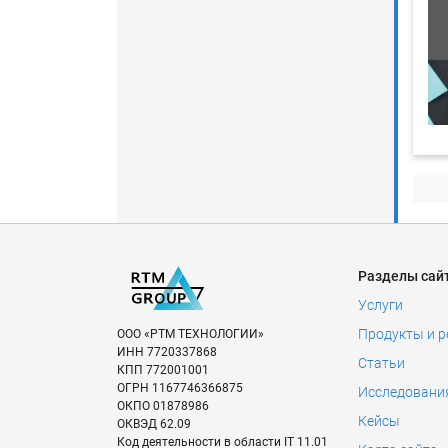
Разделы сай
Услуги
Продукты и 
ООО «РТМ ТЕХНОЛОГИИ»
ИНН
7720337868
Статьи
КПП
772001001
ОГРН
1167746366875
Исследовани
ОКПО
01878986
Кейсы
ОКВЭД
62.09
Код деятельности в области IT
11.01