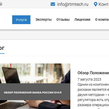
й
info@rtmtech.ru
Конт
Эксперты
Отзывы
Лицензии
О компа
Услуги
Информационная
Меропр
безопасность
Исследо
Компьютерно-
ог
Новости
технические
экспертизы
Пресса о
Юридические услуги в
Кейсы
области IT и ИБ
Обзор Положения
Гаранти
7 августа 2023
Критическая
Одним из компоне
информационная
Способы
рисками является 
инфраструктура
двумя методами – 
Способы
регулятора есть о
Персональные
размера операцион
данные