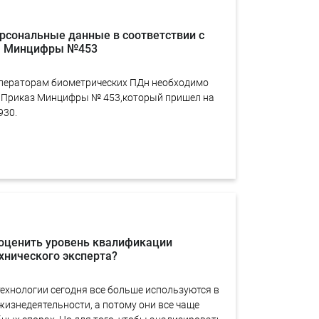
рсональные данные в соответствии с
м Минцифры №453
ператорам биометрических ПДн необходимо
 Приказ Минцифры № 453,который пришел на
930.
 оценить уровень квалификации
хнического эксперта?
хнологии сегодня все больше используются в
жизнедеятельности, а потому они все чаще