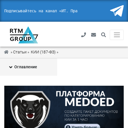
Подписывайтесь на канал «ИТ. Право
_
»
Статьи
»
КИИ (187-ФЗ)
»
Проекты предварительных национал
Оглавление
1
Проекты стандартов
2
Зачем они нужны?