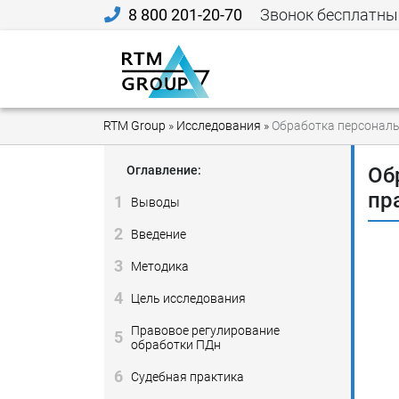
8 800 201-20-70
Звонок бесплатны
RTM Group
»
Исследования
»
Обработка персональ
Оглавление:
Об
пр
1
Выводы
2
Введение
3
Методика
4
Цель исследования
Правовое регулирование
5
обработки ПДн
6
Судебная практика