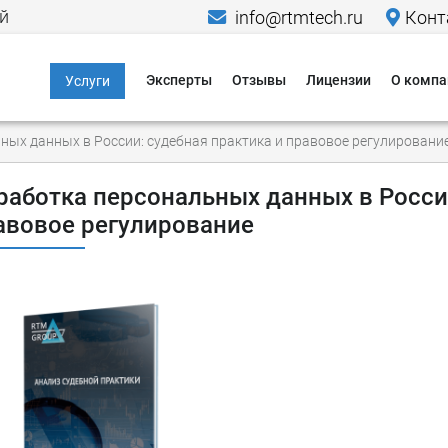
й
info@rtmtech.ru
Конт
Эксперты
Отзывы
Лицензии
О компа
Услуги
Информационная
Меропр
ных данных в России: судебная практика и правовое регулировани
безопасность
Исследо
Компьютерно-
работка персональных данных в России
Новости
технические
авовое регулирование
экспертизы
Пресса о
Юридические услуги в
Кейсы
области IT и ИБ
Гаранти
Критическая
информационная
Способы
инфраструктура
Способы
Персональные
данные