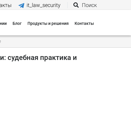
акты
it_law_security
Поиск
нии
Блог
Продукты и решения
Контакты
иятия
е
вания
: судебная практика и
 нас
и
 оплаты
 доставки