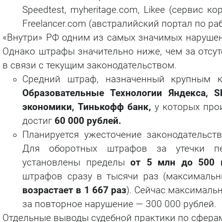
Speedtest, myheritage.com, Likee (сервис ко
Freelancer.соm (австралийский портал по ра
«Внутри» РФ одним из самых значимых нарушен
Однако штрафы значительно ниже, чем за отсут
в связи с текущим законодательством.
Средний штраф, назначенный крупным 
Образовательные Технологии Яндекса, S
экономики, Тинькофф банк,
у которых прои
достиг
60 000 рублей.
Планируется ужесточение законодательст
Для оборотных штрафов за утечки пе
установлены пределы
от 5 млн до 500 
штрафов сразу в тысячи раз (максимальн
возрастает в 1 667 раз
). Сейчас максималь
за повторное нарушение — 300 000 рублей.
Отдельные выводы судебной практики по сфера