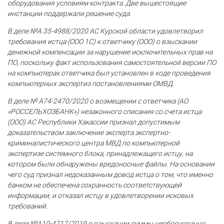
оборудования условиям контракта. Две вышестоящие
инстанции поддержали решение суда.
В деле №А 35-4988/2020 АС Курской области удовлетворил
требования истца (ООО 1С) к ответчику (ООО) о взыскании
денежной компенсации за нарушение исключительных прав на
ПО, поскольку факт использования самостоятельной версии ПО
на компьютерах ответчика был установлен в ходе проведения
компьютерных экспертиз постановлениями ОМВД.
В деле № А74-2470/2020 о возмещении с ответчика (АО
«РОССЕЛЬХОЗБАНК») незаконного списания со счета истца
(ООО) АС Республики Хакассии признал допустимым
доказательством заключение эксперта экспертно-
криминалистического центра МВД по компьютерной
экспертизе системного блока, принадлежащего истцу, на
котором были обнаружены вредоносные файлы. На основании
чего суд признал недоказанным довод истца о том, что именно
банком не обеспечена сохранность соответствующей
информации, и отказал истцу в удовлетворении исковых
требований.
В деле №А10-4717/2019 о взыскании суммы необоснованно