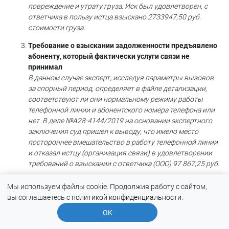
повреждение и утрату груза. Иск был удовлетворен, с
ответчика в пользу истца взыскано 2733947,50 руб.
стоимости груза.
Требование о взыскании задолженности предъявлено
абоненту, который фактически услуги связи не
принимал
В данном случае эксперт, исследуя параметры вызовов
за спорный период, определяет в файле детализации,
соответствуют ли они нормальному режиму работы
телефонной линии и абонентского номера телефона или
нет. В деле №А28-4144/2019 на основании экспертного
заключения суд пришел к выводу, что имело место
постороннее вмешательство в работу телефонной линии
и отказал истцу (организация связи) в удовлетворении
требований о взыскании с ответчика (ООО) 97 867,25 руб.
RTM Group
Мы используем файлы cookie. Продолжив работу с сайтом,
вы соглашаетесь с
политикой конфиденциальности
.
RTM Group — группа экспертных и юридических компаний,
OK
специализирующихся на правовых и нормативно-технических
вопросах в области информационных технологий и