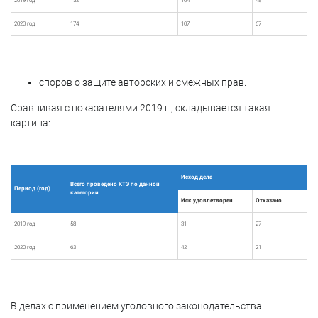
2019 год
152
104
48
2020 год
174
107
67
споров о защите авторских и смежных прав.
Сравнивая с показателями 2019 г., складывается такая
картина:
Исход дела
Всего проведено КТЭ по данной
Период (год)
категории
Иск удовлетворен
Отказано
2019 год
58
31
27
2020 год
63
42
21
В делах с применением уголовного законодательства: