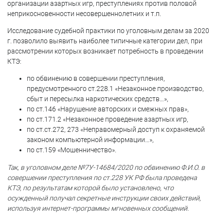
организации азартных игр, преступлениях против половой
неприкосновенности несовершеннолетних и т.п.
Исследование судебной практики по уголовным делам за 2020
г. позволило выявить наиболее типичные категории дел, при
рассмотрении которых возникает потребность в проведении
КТЭ:
по обвинению в совершении преступления,
предусмотренного ст.228.1 «Незаконное производство,
сбыт и пересылка наркотических средств…»,
по ст.146 «Нарушение авторских и смежных прав»,
по ст.171.2 «Незаконное проведение азартных игр,
по ст.ст.272, 273 «Неправомерный доступ к охраняемой
законом компьютерной информации…»,
по ст.159 «Мошенничество».
Так, в уголовном деле №7У-14684/2020 по обвинению Ф.И.О. в
совершении преступления по ст.228 УК РФ была проведена
КТЭ, по результатам которой было установлено, что
осужденный получал секретные инструкции своих действий,
используя интернет-программы мгновенных сообщений.