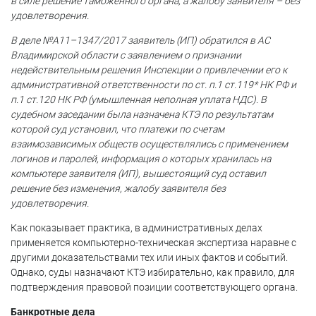
в силе решение таможенного органа, а жалобу заявителя – без
удовлетворения.
В деле №А11–1347/2017 заявитель (ИП) обратился в АС
Владимирской области с заявлением о признании
недействительным решения Инспекции о привлечении его к
административной ответственности по ст. п.1 ст.119* НК РФ и
п.1 ст.120 НК РФ (умышленная неполная уплата НДС). В
судебном заседании была назначена КТЭ по результатам
которой суд установил, что платежи по счетам
взаимозависимых обществ осуществлялись с применением
логинов и паролей, информация о которых хранилась на
компьютере заявителя (ИП), вышестоящий суд оставил
решение без изменения, жалобу заявителя без
удовлетворения.
Как показывает практика, в административных делах
применяется компьютерно-техническая экспертиза наравне с
другими доказательствами тех или иных фактов и событий.
Однако, суды назначают КТЭ избирательно, как правило, для
подтверждения правовой позиции соответствующего органа.
Банкротные дела