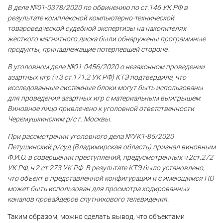
В деле №01-0378/2020 по обвинению по ст.146 УК РФ в
результате комплексной компьютерно-технической
товароведческой судебной экспертизы на накопителях
жесткого магнитного диска были обнаружены программные
продукты, принадлежащие потерпевшей стороне.
В уголовном деле №
01-0456/2020 о незаконном проведении
азартных игр (ч.3 ст.171.2 УК РФ) КТЭ подтвердила, что
исследованные системные блоки могут быть использованы
для проведения азартных игр с материальным выигрышем.
Виновное лицо привлечено к уголовной ответственности
Черемушкинским р/с г. Москвы.
При рассмотрении уголовного дела №УК1-85/2020
Петушинский р/суд (Владимирская область) признал виновным
Ф.И.О. в совершении преступлений, предусмотренных ч.2ст.272
УК РФ, ч.2 ст.273 УК РФ. В результате КТЭ было установлено,
что объект в представленной конфигурации и с имеющимся ПО
может быть использован для просмотра кодированных
каналов провайдеров спутникового телевидения.
Таким образом, можно сделать вывод, что объектами