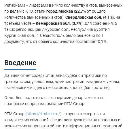
Регионами – лидерами в РФ по количеству актов, вынесенных
по делам с КТЭ, стали
город Москва
(
22,7%
от общего
количества вынесенных актов),
Свердловская обл.
(
4,1%
), на
третьем месте –
Кемеровская обл.
(
3,7%
). Для сравнения: в
таких регионах, как Амурская обл., Республика Бурятия,
Курганская обл., г. Севастополь было вынесено по 1
документу, что от общего количества составляет 0,1%.
Введение
Данный отчет содержит анализ судебной практики по
гражданским, уголовным, административным делам, делам,
вытекающим из дел о несостоятельности (банкротстве).
Отчет был подготовлен экспертами департамента по
правовым вопросам компании RTM Group.
RTM Group (
https://rtmtech.ru/
) – группа экспертных и
юридических компаний, специализирующихся на правовых и
технических вопросах в области информационных технологий