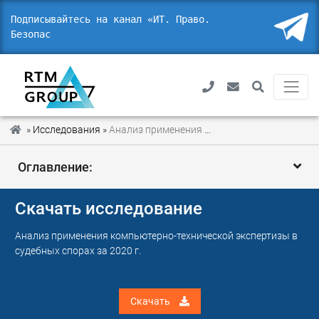
Подписывайтесь на канал «ИТ. Право.
Безопасность»
»
Исследования
»
Анализ применения компьютерно-технической экспертизы в судебных спорах за 2020 г.
Оглавление:
1
Выводы
Скачать исследование
2
Введение
Анализ применения компьютерно-технической экспертизы в
судебных спорах за 2020 г.
3
Методика
4
Цель исследования
Скачать
5
Обзор статистических данных