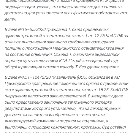
правил водопользования) отказал в проведении КТЭ средств
видеофиксации, указав, что «представленных доказательств
достаточно для установления всех фактических обстоятельств
дела».
В деле №16–65/2020 гражданка Т. была привлечена к
административной ответственности по ч.1 ст. 12.26 КоАП РФ за
отказ от выполнения законного требования сотрудника
полиции о прохождении медицинского освидетельствования
на состояние опьянения. Ссылка Т. о монтаже видеозаписи
опровергнута заключением КТЭ. Пятый кассационный суд
общей юрисдикции оставил жалобу Т. без удовлетворения.
В деле №А51–12472/2019 заявитель (ООО) обжаловал в АС
Приморского края решение таможенного органа о привлечении
его к административной ответственности по ст. 15.25. КоАП РФ
(нарушение валютного законодательства). В материалы дела
было представлено заключение таможенного эксперта,
результатами которого установлено, что на декларируемых
документах заявителя изображение оттиска печати
импортируемой компании и подписи не подлинные, а
выполнены с помощью компьютерных программ. Суд оставил