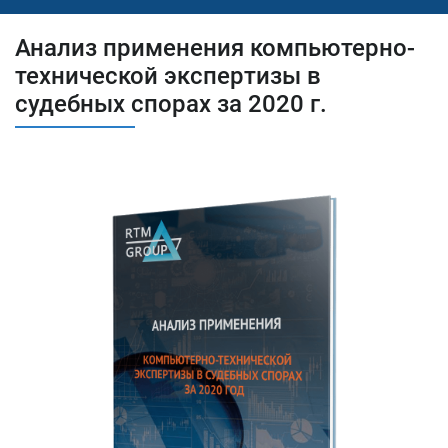
6
Выводы с учетом опыта RTM Group
Анализ применения компьютерно-
7
RTM GROUP
технической экспертизы в
судебных спорах за 2020 г.