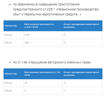
по обвинению в совершении преступления,
предусмотренного ст.228.1 «Незаконное производство,
сбыт и пересылка наркотических средств…»:
Всего вынесено приговоров по
Из них с проведением компьютерной
Период (год)
ст.228.1 УК РФ
экспертизы
2019 год
21378
67
2020 год
18301
57
по ст.146 «Нарушение авторских и смежных прав»:
Всего вынесено приговоров по ст.146
Из них с проведением компьютерной
Период (год)
УК РФ
экспертизы
2019 год
103
10
2020 год
45
9