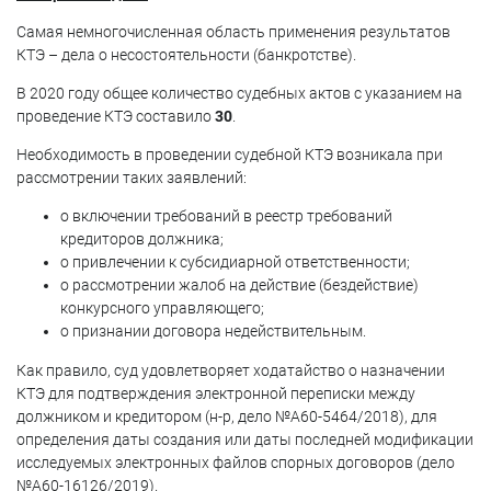
Самая немногочисленная область применения результатов
КТЭ – дела о несостоятельности (банкротстве).
В 2020 году общее количество судебных актов с указанием на
проведение КТЭ составило
30
.
Необходимость в проведении судебной КТЭ возникала при
рассмотрении таких заявлений:
о включении требований в реестр требований
кредиторов должника;
о привлечении к субсидиарной ответственности;
о рассмотрении жалоб на действие (бездействие)
конкурсного управляющего;
о признании договора недействительным.
Как правило, суд удовлетворяет ходатайство о назначении
КТЭ для подтверждения электронной переписки между
должником и кредитором (н-р, дело №А60-5464/2018), для
определения даты создания или даты последней модификации
исследуемых электронных файлов спорных договоров (дело
№А60-16126/2019).