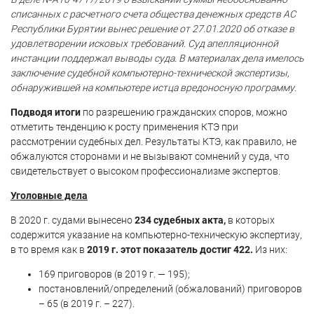
списанных с расчетного счета общества денежных средств АС
Республики Бурятии вынес решение от 27.01.2020 об отказе в
удовлетворении исковых требований. Суд апелляционной
инстанции поддержал выводы суда. В материалах дела имелось
заключение судебной компьютерно-технической экспертизы,
обнаружившей на компьютере истца вредоносную программу.
Подводя итоги
по разрешению гражданских споров, можно
отметить тенденцию к росту применения КТЭ при
рассмотрении судебных дел. Результаты КТЭ, как правило, не
обжалуются сторонами и не вызывают сомнений у суда, что
свидетельствует о высоком профессионализме экспертов.
Уголовные дела
В 2020 г. судами вынесено
234 судебных акта,
в которых
содержится указание на компьютерно-техническую экспертизу,
в то время как в
2019 г. этот показатель достиг 422.
Из них:
169 приговоров (в 2019 г. — 195);
постановлений/определений (обжалований) приговоров
– 65 (в 2019 г. – 227).