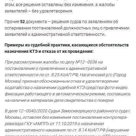
этом, все решения оставлены без изменения, а жалобы
заявителей – без удовлетворения.
Прочие
52
документа – решения судов по заявлениям об
оспаривании постановлений должностных лиц о привлечении
заявителей к административной ответственности.
Примеры из судебной практики, касающиеся обстоятельств
назначения КТЭ и отказа от их проведения:
При рассмотрении жалобы по делу №12–0036 на
постановление о привлечении к административной
ответственности по ст. 8.25 КоАП РФ, Нагатинский р/с (Город
Москва) признал обоснованным отказ в удовлетворении
ходатайства о назначении судебной КТЭ средства фото-видео
фиксации работающего в автоматическом режиме, сославшись
на наличие в материалах дела свидетельства о поверке.
В деле 12–0040/2020 Судья Замоскворецкого районного суда г.
Москвы, оставляя без изменения постановление контролера-
ревизора ГКУ «АМПП» от 11.10.2019 о назначении
административного наказания по ст. 8.14 КоАП РФ (нарушение