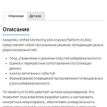
Kaspersky
Unified
Monitoring
Описание
Детали
and
Analysis
Platform
Описание
(KUMA)
Kaspersky Unified Monitoring and Analysis Platform (KUMA)
представляет собой программное решение, обладающее целым
рядом возможностей:
Сбор, управление и хранение событий кибербезопасности.
Оценка и перекрестное сопоставление поступающих
данных.
Анализ записанных событий.
Формирование оповещений при выявлении потенциальных
угроз кибербезопасности.
По своей сути KUMA работает на базе микросервисов. Это
позволяет пользователям разрабатывать и настраивать
конкретные микросервисы, обеспечивая универсальность
использования KUMA как в качестве простого инструмента