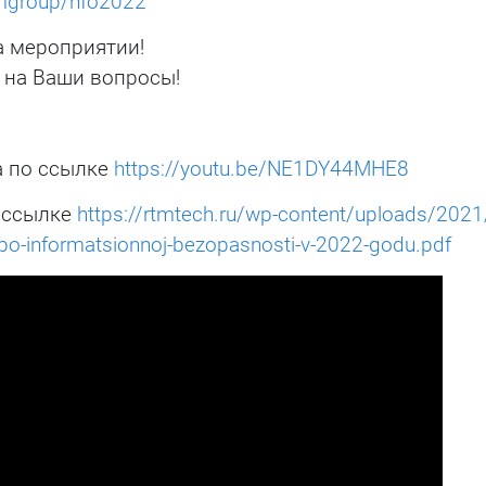
rtmgroup/nfo2022
а мероприятии!
 на Ваши вопросы!
а по ссылке
https://youtu.be/NE1DY44MHE8
 ссылке
https://rtmtech.ru/wp-content/uploads/2021
po-informatsionnoj-bezopasnosti-v-2022-godu.pdf