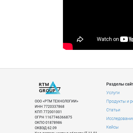
Разделы сай
Услуги
Продукты и 
ООО «РТМ ТЕХНОЛОГИИ»
ИНН
7720337868
Статьи
КПП
772001001
ОГРН
1167746366875
Исследовани
ОКПО
01878986
Кейсы
ОКВЭД
62.09