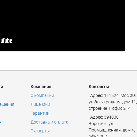
та
Компания
Контакты
О компании
Адрес:
111524
,
Москва
,
ул.Электродная, дом 11,
решения
Лицензии
строение 1, офис 214
Гарантии
Адрес:
394030,
я
Доставка и оплата
Воронеж, ул.
Промышленная, дом 4,
Эксперты
офис 202