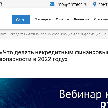
й
info@rtmtech.ru
Конт
Эксперты
Отзывы
Лицензии
О компа
Услуги
Информационная
Меропр
делать некредитным финансовым организациям по информационной 
безопасность
Исследо
Компьютерно-
Новости
технические
 «Что делать некредитным финансовы
экспертизы
опасности в 2022 году»
Пресса о
Юридические услуги в
Кейсы
области IT и ИБ
Гаранти
Критическая
информационная
Способы
инфраструктура
Способы
Персональные
данные