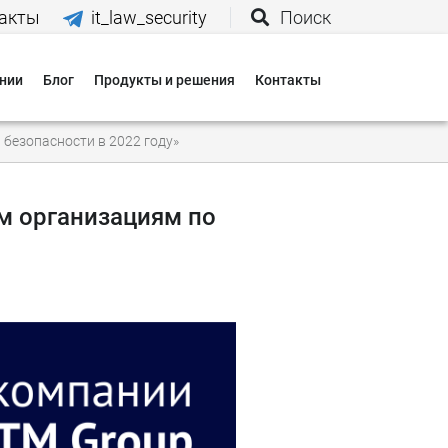
акты
it_law_security
Поиск
нии
Блог
Продукты и решения
Контакты
иятия
безопасности в 2022 году»
вания
м организациям по
 нас
и
 оплаты
 доставки