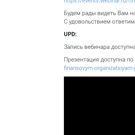
https://events.webinar.ru/
Будем рады видеть Вам н
С удовольствием ответим
UPD:
Запись вебинара доступн
Презентация доступна по
finansovym-organizatsiyam-