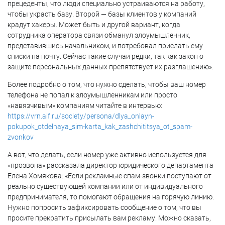
прецеденты, что люди специально устраиваются на работу,
чтобы украсть базу. Второй — базы клиентов у компаний
крадут хакеры. Может быть и другой вариант, когда
сотрудника оператора связи обманул злоумышленник,
представившись начальником, и потребовал прислать ему
списки на почту. Сейчас такие случаи редки, так как закон о
защите персональных данных препятствует их разглашению».
Более подробно о том, что нужно сделать, чтобы ваш номер
телефона не попал к злоумышленникам или просто
«навязчивым» компаниям читайте в интервью:
https://vrn.aif.ru/society/persona/dlya_onlayn-
pokupok_otdelnaya_sim-karta_kak_zashchititsya_ot_spam-
zvonkov
А вот, что делать, если номер уже активно используется для
«прозвона» рассказала директор юридического департамента
Елена Хомякова: «Если рекламные спам-звонки поступают от
реально существующей компании или от индивидуального
предпринимателя, то помогают обращения на горячую линию.
Нужно попросить зафиксировать сообщение о том, что вы
просите прекратить присылать вам рекламу. Можно сказать,