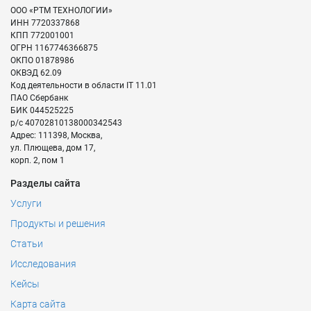
ООО «РТМ ТЕХНОЛОГИИ»
ИНН
7720337868
КПП
772001001
ОГРН
1167746366875
ОКПО
01878986
ОКВЭД
62.09
Код деятельности в области IT
11.01
ПАО Сбербанк
БИК
044525225
р/с
40702810138000342543
Адрес:
111398
,
Москва
,
ул. Плющева, дом 17,
корп. 2, пом 1
Разделы сайта
Услуги
Продукты и решения
Статьи
Исследования
Кейсы
Карта сайта