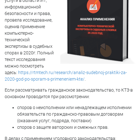
услуги в области ИТ,
информационной
безопасности и права,
провела исследование,
оценив применение
компьютерно-
технической
экспертизы в судебных
спорах в 2020г. Полный
текст исследования
можно посмотреть
здесь:
https://rtmtech.ru/research/analiz-sudebnoj-praktiki-za-
2020-god-po-sporam-s-primeneniem-kte/
.
Если рассматривать гражданское законодательство, то КТЭ в
основном проводится при рассмотрении:
споров о неисполнении или ненадлежащем исполнении
обязательств по гражданско-правовым договорам
(оказания услуг, подряда, поставки)
споров о защите авторских и смежных прав.
В делах с применением уголовного законодательства: