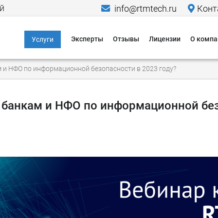
й
info@rtmtech.ru
Конт
Эксперты
Отзывы
Лицензии
О компа
Услуги
Информационная
Меропр
м и НФО по информационной безопасности в 2023 году?
безопасность
Исследо
Компьютерно-
Новости
технические
ь банкам и НФО по информационной бе
экспертизы
Пресса о
Юридические услуги в
Кейсы
области IT и ИБ
Гаранти
Критическая
информационная
Способы
инфраструктура
Способы
Персональные
данные