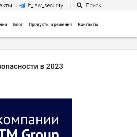
акты
it_law_security
Поиск
нии
Блог
Продукты и решения
Контакты
иятия
вания
зопасности в 2023
 нас
и
 оплаты
 доставки