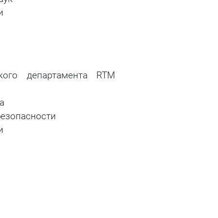
и
ского департамента RTM
а
безопасности
и