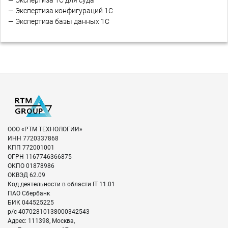
— Экспертиза 1С для суда
— Экспертиза конфигураций 1С
— Экспертиза базы данных 1С
ООО «РТМ ТЕХНОЛОГИИ»
ИНН
7720337868
КПП
772001001
ОГРН
1167746366875
ОКПО
01878986
ОКВЭД
62.09
Код деятельности в области IT
11.01
ПАО Сбербанк
БИК
044525225
р/с
40702810138000342543
Адрес:
111398
,
Москва
,