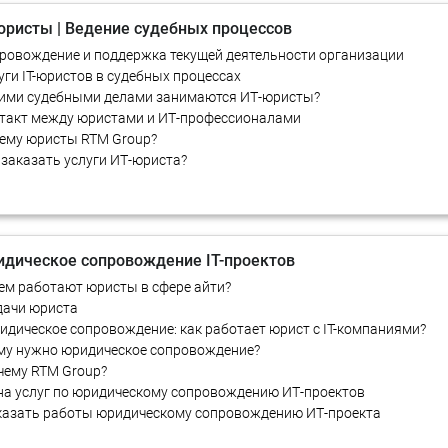
юристы | Ведение судебных процессов
провождение и поддержка текущей деятельности организации
луги IT-юристов в судебных процессах
кими судебными делами занимаются ИТ-юристы?
нтакт между юристами и ИТ-профессионалами
чему юристы RTM Group?
к заказать услуги ИТ-юриста?
дическое сопровождение IT-проектов
 кем работают юристы в сфере айти?
адачи юриста
ридическое сопровождение: как работает юрист с IT-компаниями?
ому нужно юридическое сопровождение?
очему RTM Group?
ена услуг по юридическому сопровождению ИТ-проектов
аказать работы юридическому сопровождению ИТ-проекта