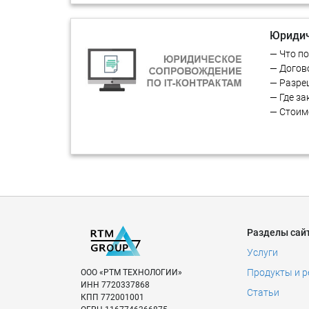
Юридич
— Что п
— Догов
— Разре
— Где з
— Стоим
Разделы сай
Услуги
Продукты и 
ООО «РТМ ТЕХНОЛОГИИ»
ИНН
7720337868
Статьи
КПП
772001001