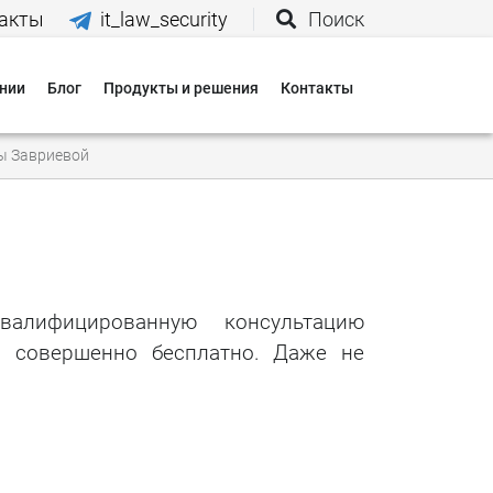
акты
it_law_security
Поиск
нии
Блог
Продукты и решения
Контакты
иятия
ы Завриевой
вания
 нас
валифицированную консультацию
, совершенно бесплатно. Даже не
и
 оплаты
 доставки