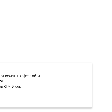
Тестирование на
проникновение
ают юристы в сфере айти?
та
ва RTM Group