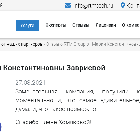
й
info@rtmtech.ru
Конт
Эксперты
Отзывы
Лицензии
О компа
Услуги
Информационная
Меропр
 от наших партнеров
»
Отзыв о RTM Group от Марии Константиновн
безопасность
Исследо
Компьютерно-
Новости
технические
и Константиновны Завриевой
экспертизы
Пресса о
27.03.2021
Юридические услуги в
Кейсы
области IT и ИБ
Замечательная компания, получили к
моментально и, что самое удивительное
Гаранти
Критическая
думали, что такое возможно.
информационная
Способы
инфраструктура
Спасибо Елене Хомяковой!
Способы
Персональные
данные