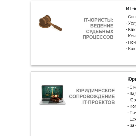
ИТ-
- Со
- Ус
- Ка
- Ко
- По
- Ка
Юри
- С
- З
- Ю
- К
- П
- Ц
- З