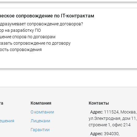
еское сопровождение по IT-контрактам
одразумевает сопровождение договоров?
ор на разработку ПО
шение споров по договорам
аказать сопровождение по договору
ость сопровождения
та
Компания
Контакты
О компании
Адрес:
111524
,
Москва
,
ул.Электродная, дом 11,
решения
Лицензии
строение 1, офис 214
Гарантии
Адрес:
394030,