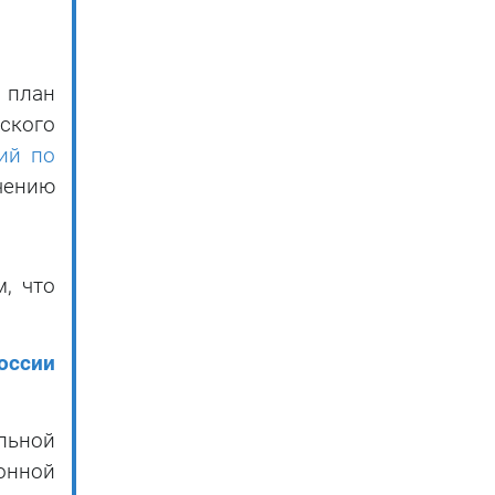
 план
ского
ий по
чению
, что
оссии
льной
онной