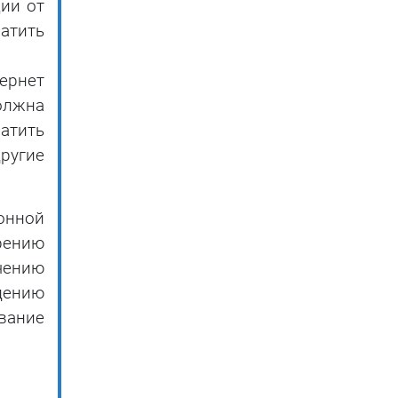
ии от
атить
тернет
олжна
атить
ругие
онной
рению
чению
дению
вание