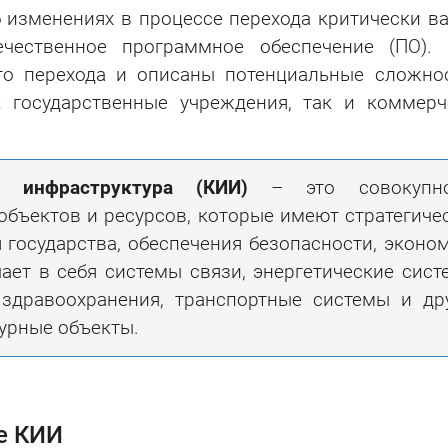
 изменениях в процессе перехода критически в
Тестирование на
чественное программное обеспечение (ПО). 
проникновение
го перехода и описаны потенциальные сложнос
к государственные учреждения, так и коммерч
я инфраструктура (КИИ)
– это совокупно
объектов и ресурсов, которые имеют стратегиче
 государства, обеспечения безопасности, эконо
ает в себя системы связи, энергетические сист
здравоохранения, транспортные системы и др
урные объекты.
е КИИ