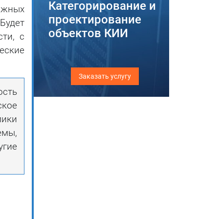
Категорирование и
ажных
проектирование
Будет
объектов КИИ
ти, с
еские
Заказать услугу
сть
ское
мики
емы,
угие