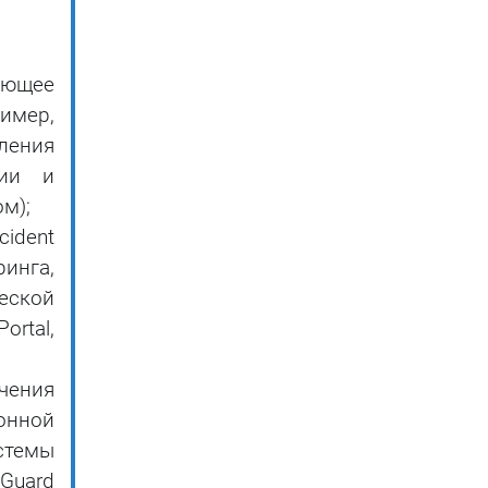
ающее
имер,
ления
ции и
м);
cident
инга,
еской
ortal,
чения
онной
стемы
 Guard