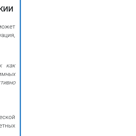
 КИИ
может
ация,
к как
ммных
тивно
еской
етных