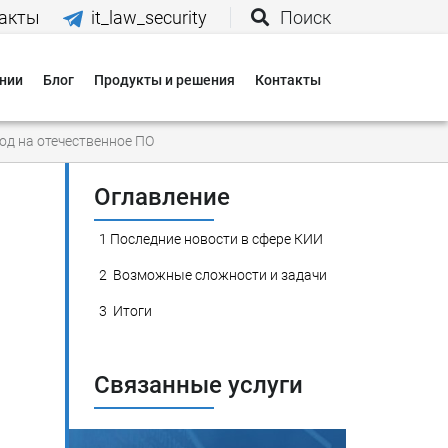
акты
it_law_security
Поиск
нии
Блог
Продукты и решения
Контакты
иятия
од на отечественное ПО
вания
Оглавление
1
Последние новости в сфере КИИ
 нас
2
Возможные сложности и задачи
3
Итоги
и
 оплаты
Связанные услуги
 доставки