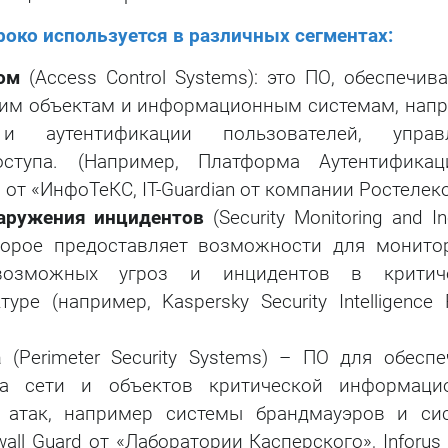
око используется в различных сегментах:
ом
(Access Control Systems): это ПО, обеспечив
ким объектам и информационным системам, напр
и аутентификации пользователей, управ
ступа. (Например, Платформа Аутентифика
от «ИнфоТеКС, IT-Guardian от компании Ростелеко
аружения инцидентов
(Security Monitoring and In
оторое предоставляет возможности для монитор
возможных угроз и инцидентов в критич
е (например, Kaspersky Security Intelligence P
а
(Perimeter Security Systems) – ПО для обеспе
а сети и объектов критической информаци
 атак, например системы брандмауэров и си
all Guard от «Лаборатории Касперского», Infоrus