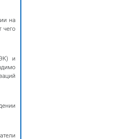
ии на
 чего
ЭК) и
одимо
заций
дении
атели