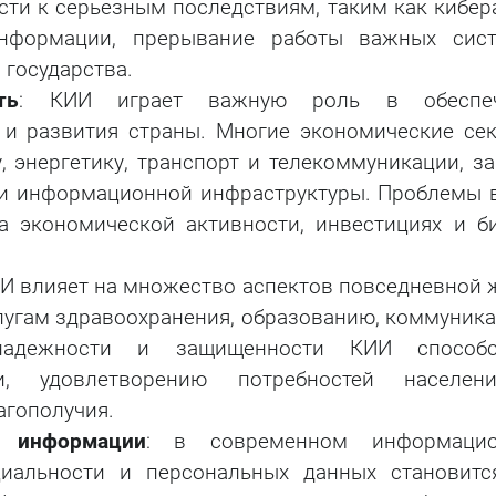
ти к серьезным последствиям, таким как кибера
информации, прерывание работы важных сис
государства.
ть
: КИИ играет важную роль в обеспеч
 и развития страны. Многие экономические сек
 энергетику, транспорт и телекоммуникации, за
ти информационной инфраструктуры. Проблемы 
а экономической активности, инвестициях и би
ИИ влияет на множество аспектов повседневной 
слугам здравоохранения, образованию, коммуник
 надежности и защищенности КИИ способс
ти, удовлетворению потребностей населе
агополучия.
 информации
: в современном информаци
иальности и персональных данных становитс