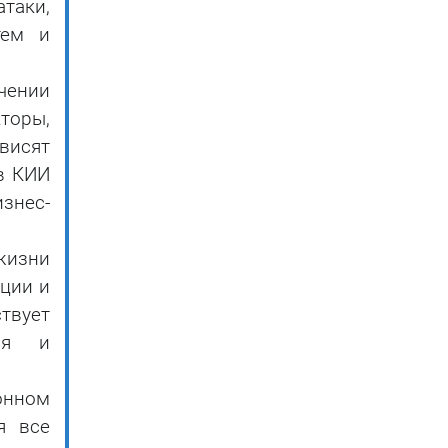
таки,
тем и
ении
торы,
висят
в КИИ
знес-
жизни
ации и
твует
ния и
онном
я все