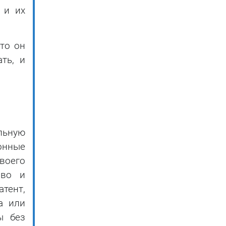
 и их
то он
ть, и
льную
онные
воего
иво и
тент,
а или
ы без