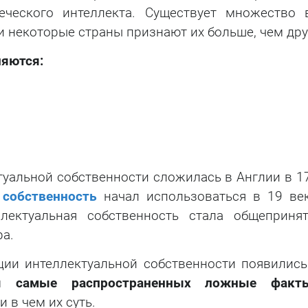
еческого интеллекта. Существует множество 
Тестирование на
и некоторые страны признают их больше, чем дру
проникновение
яются:
уальной собственности сложилась в Англии в 17
 собственность
начал использоваться в 19 век
лектуальная собственность стала общеприня
а.
ции интеллектуальной собственности появились
им
самые распространенных ложные факт
и в чем их суть.