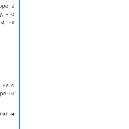
орона
, что
м, не
 не о
ервым
тот и