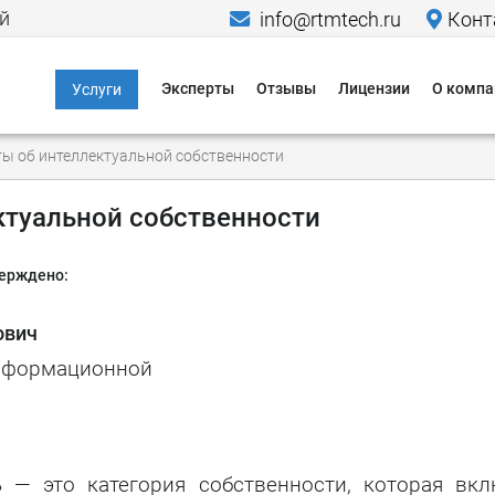
й
info@rtmtech.ru
Конт
Эксперты
Отзывы
Лицензии
О компа
Услуги
Информационная
Меропр
ы об интеллектуальной собственности
безопасность
Исследо
Компьютерно-
ктуальной собственности
Новости
технические
экспертизы
Пресса о
верждено:
Юридические услуги в
Кейсы
области IT и ИБ
ович
Гаранти
Критическая
информационной
информационная
Способы
инфраструктура
Способы
Персональные
данные
ь
— это категория собственности, которая вкл