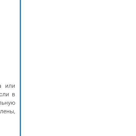
а или
сли в
льную
лены,