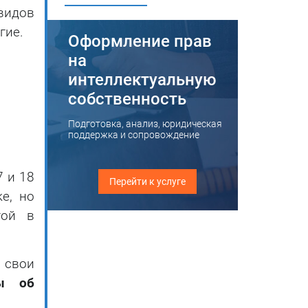
видов
гие.
Оформление прав
на
интеллектуальную
собственность
Подготовка, анализ, юридическая
поддержка и сопровождение
 и 18
Перейти к услуге
е, но
той в
 свои
ы об