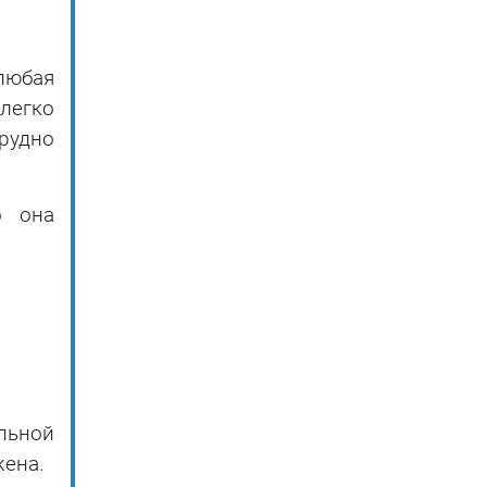
любая
легко
рудно
о она
льной
жена.