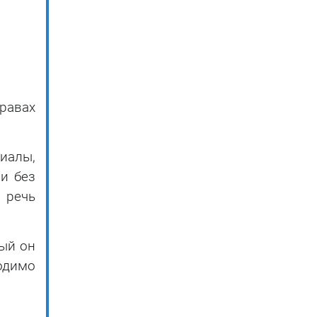
правах
иалы,
и без
 речь
рый он
одимо