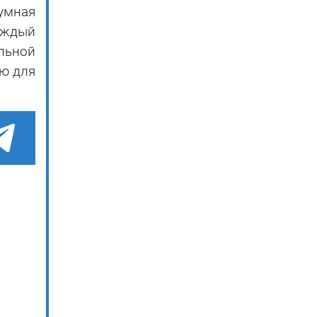
умная
аждый
льной
ю для