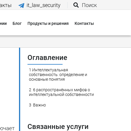
акты
it_law_security
Поиск
нии
Блог
Продукты и решения
Контакты
иятия
вания
Оглавление
1
Интеллектуальная
 нас
собственность: определение и
основные понятия
2
6 распространённых мифов о
интеллектуальной собственности
и
3
Важно
 оплаты
 доставки
Связанные услуги
ючает