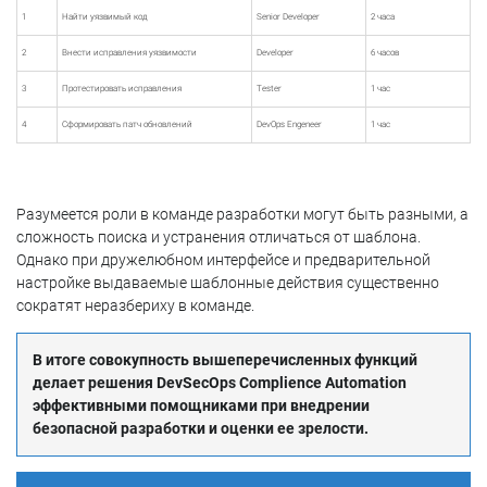
1
Найти уязвимый код
Senior Developer
2 часа
2
Внести исправления уязвимости
Developer
6 часов
3
Протестировать исправления
Tester
1 час
4
Сформировать патч обновлений
DevOps Engeneer
1 час
Разумеется роли в команде разработки могут быть разными, а
сложность поиска и устранения отличаться от шаблона.
Однако при дружелюбном интерфейсе и предварительной
настройке выдаваемые шаблонные действия существенно
сократят неразбериху в команде.
В итоге совокупность вышеперечисленных функций
делает решения DevSecOps Complience Automation
эффективными помощниками при внедрении
безопасной разработки и оценки ее зрелости.