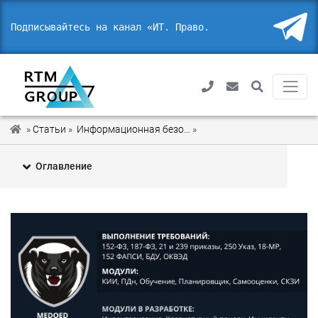
Подписывайтесь на канал «ИТ. Право. Безоп
»
Статьи
»
Информационная безопасность
»
Что такое DevSecOps Comp
Оглавление
1
Определение и практическое применение DevSecOps
2
Метрики оценки безопасной разработки ПО
3
Шаблоны для безопасной разработки в команде