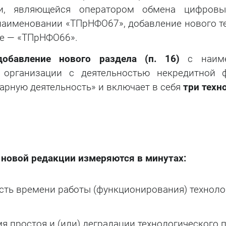
ии, являющейся оператором обмена цифровы
аименовании «ТПрНФО67», добавление нового т
е — «ТПрНФО66».
добавление нового раздела (п. 16)
с наиме
 организации с деятельностью некредитной 
рную деятельность» и включает в себя
три техн
новой редакции измеряются в минутах:
ть времени работы (функционирования) технолог
я простоя и (или) деградации технологического 