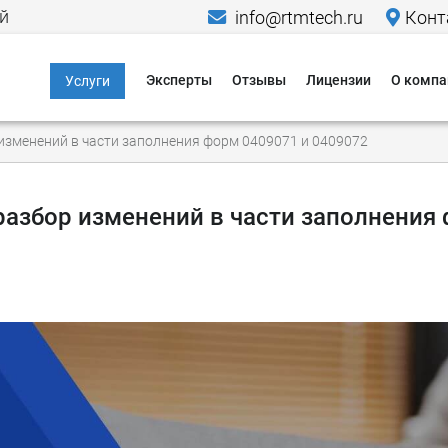
й
info@rtmtech.ru
Конт
Эксперты
Отзывы
Лицензии
О компа
Услуги
Информационная
Меропр
изменений в части заполнения форм 0409071 и 0409072
безопасность
Исследо
Компьютерно-
Новости
технические
разбор изменений в части заполнения
экспертизы
Пресса о
Юридические услуги в
Кейсы
области IT и ИБ
Гаранти
Критическая
информационная
Способы
инфраструктура
Способы
Персональные
данные