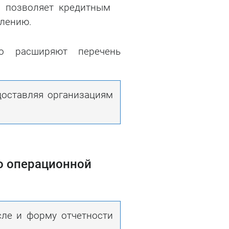
о позволяет кредитным
влению.
но расширяют перечень
доставляя организациям
о операционной
сле и форму отчетности