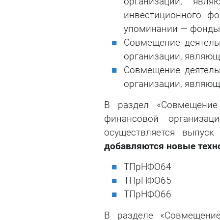
организации, явл
инвестиционного фо
упоминании — фонды
Совмещение деятель
организации, являю
Совмещение деятель
организации, являю
В раздел «Совмещение 
финансовой организац
осуществляется выпуск
добавляются новые техн
ТПрНФО64
ТПрНФО65
ТПрНФО66
В разделе «Совмещение