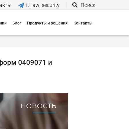
акты
it_law_security
Поиск
нии
Блог
Продукты и решения
Контакты
иятия
вания
 форм 0409071 и
 нас
и
 оплаты
 доставки