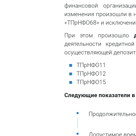
финансовой организац
изменения произошли в н
«ТПрНФО68» и исключени
При этом произошло
деятельности кредитной
осуществляющей депозита
ТПрНФО11
ТПрНФО12
ТПрНФО15
Следующие показатели в 
Продолжительнос
Допустимое врем