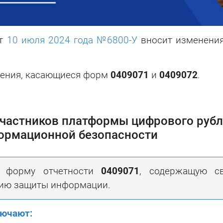
т
10 июля 2024 года №6800-У
вносит изменения
ения, касающиеся форм
0409071
и
0409072
.
частников платформы цифрового рубл
формационной безопасности
и форму отчетности
0409071
, содержащую с
нию защиты информации.
лючают: