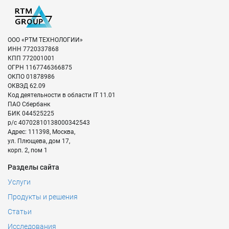
ООО «РТМ ТЕХНОЛОГИИ»
ИНН
7720337868
КПП
772001001
ОГРН
1167746366875
ОКПО
01878986
ОКВЭД
62.09
Код деятельности в области IT
11.01
ПАО Сбербанк
БИК
044525225
р/с
40702810138000342543
Адрес:
111398
,
Москва
,
ул. Плющева, дом 17,
корп. 2, пом 1
Разделы сайта
Услуги
Продукты и решения
Статьи
Исследования