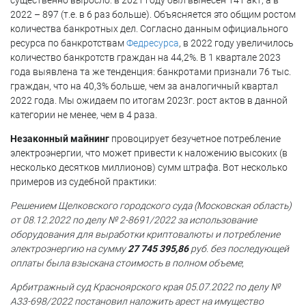
существенно выросло: в 2021 году был вынесен 141 акт, а в
2022 – 897 (т.е. в 6 раз больше). Объясняется это общим ростом
количества банкротных дел. Согласно данным официального
ресурса по банкротствам
Федресурса
, в 2022 году увеличилось
количество банкротств граждан на 44,2%. В 1 квартале 2023
года выявлена та же тенденция: банкротами признали 76 тыс.
граждан, что на 40,3% больше, чем за аналогичный квартал
2022 года. Мы ожидаем по итогам 2023г. рост актов в данной
категории не менее, чем в 4 раза.
Незаконный майнинг
провоцирует безучетное потребление
электроэнергии, что может привести к наложению высоких (в
несколько десятков миллионов) сумм штрафа. Вот несколько
примеров из судебной практики:
Решением Щелковского городского суда (Московская область)
от 08.12.2022 по делу № 2-8691/2022 за использование
оборудования для выработки криптовалюты и потребление
электроэнергию на сумму
27 745 395,86
руб. без последующей
оплаты была взыскана стоимость в полном объеме
;
Арбитражный суд Красноярского края 05.07.2022 по делу №
А33-698/2022 постановил наложить арест на имущество