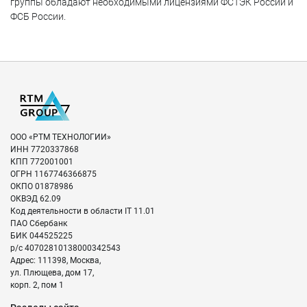
группы обладают необходимыми лицензиями ФСТЭК России и
ФСБ России.
ООО «РТМ ТЕХНОЛОГИИ»
ИНН
7720337868
КПП
772001001
ОГРН
1167746366875
ОКПО
01878986
ОКВЭД
62.09
Код деятельности в области IT
11.01
ПАО Сбербанк
БИК
044525225
р/с
40702810138000342543
Адрес:
111398
,
Москва
,
ул. Плющева, дом 17,
корп. 2, пом 1