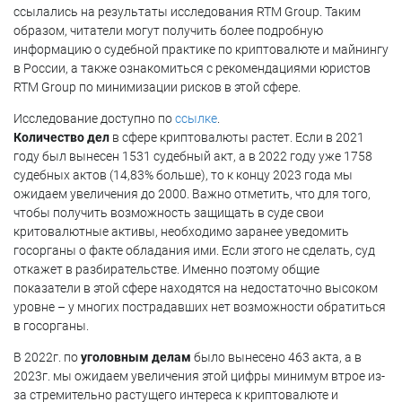
ссылались на результаты исследования RTM Group. Таким
образом, читатели могут получить более подробную
информацию о судебной практике по криптовалюте и майнингу
в России, а также ознакомиться с рекомендациями юристов
RTM Group по минимизации рисков в этой сфере.
Исследование доступно по
ссылке
.
Количество дел
в сфере криптовалюты растет. Если в 2021
году был вынесен 1531 судебный акт, а в 2022 году уже 1758
судебных актов (14,83% больше), то к концу 2023 года мы
ожидаем увеличения до 2000. Важно отметить, что для того,
чтобы получить возможность защищать в суде свои
критовалютные активы, необходимо заранее уведомить
госорганы о факте обладания ими. Если этого не сделать, суд
откажет в разбирательстве. Именно поэтому общие
показатели в этой сфере находятся на недостаточно высоком
уровне – у многих пострадавших нет возможности обратиться
в госорганы.
В 2022г. по
уголовным делам
было вынесено 463 акта, а в
2023г. мы ожидаем увеличения этой цифры минимум втрое из-
за стремительно растущего интереса к криптовалюте и