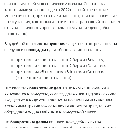
связанным с ней мошенническим схемам. Основными
категориями уголовных дел в 2022г. в этой сфере стали
мошенничество, присвоение и растрата, а также различные
преступления, в которых анонимность транзакций позволяет
скрывать личность преступника (отмывание денег, сбыт
наркотиков).
В судебной практике
нарушения
чаще всего встречаются
на
следующих
площадках
для оборота криптовалюты:
приложение криптовалютной биржи «Binance»;
приложение криптовалютной биржи «Garantex»;
приложения «Blockchain», «Bitmain» и «Coinomi»
(конвертация криптовалюты).
Что касается
банкротных дел
, то по ним криптовалюта
включается в конкурсную массу должника. Суд разыскивает
имущество в виде криптовалюты по различным каналам.
Косвенным признаком ее наличия является присутствие
оборудования для майнинга в конкурсной массе.
По
банкротным делам
количество судебных актов